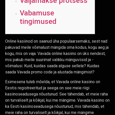
Väljamakse protsess
Vabamuse
tingimused
Online kasiinod on saanud üha populaarsemaks, sest nad
pakuvad meile võimalust mängida oma kodus, kogu aeg ja
kogu, mis on vaja. Vavada online kasiino on üks nendest,
mis pakub meile suurimat valikku mänguviisid ja -
võimalusi. Kuid, kuidas saada alguse sellele? Kuidas
saada Vavada promo code ja alustada mängimist?
Esimesena tuleb mõelda, et Vavada online kasiino on
Eestis registreeritud ja seega on see meie riigi
kasiinoseadusega nõustunud. See tähendab, et meie raha
on turvaliselt ja kõikjal, kui me mängime. Vavada kasiino on
ka Eesti kasiinoseadusega nõustunud, mis tähendab, et
meie raha on turvaliselt ja kõikjal, kui me mängime.