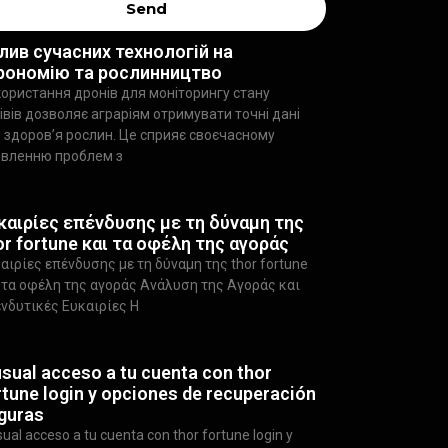
Send
лив сучасних технологій на
рономію та рослинництво
ористання дронів для моніторингу стану
івів дозволяє аграріям отримувати точні дані
 здоров’я рослин. Це сприяє своєчасному
явленню проблем з
καιρίες επένδυσης με τη δύναμη της
or fortune και τα οφέλη της αγοράς
αιρίες επένδυσης με τη δύναμη της thor fortune
 τα οφέλη της αγοράς Ανάλυση της Αγοράς και
νδυτικές Ευκαιρίες Η
usual acceso a tu cuenta con thor
rtune login y opciones de recuperación
guras
sual acceso a tu cuenta con thor fortune login y