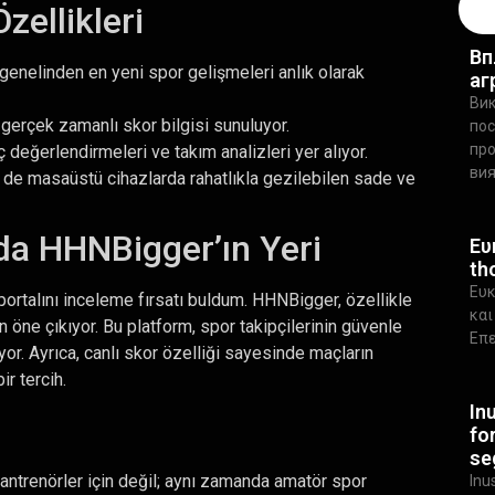
ellikleri
Вп
genelinden en yeni spor gelişmeleri anlık olarak
аг
Вик
erçek zamanlı skor bilgisi sunuluyor.
пос
про
değerlendirmeleri ve takım analizleri yer alıyor.
ви
e masaüstü cihazlarda rahatlıkla gezilebilen sade ve
da HHNBigger’ın Yeri
Ευ
th
Ευκ
portalını inceleme fırsatı buldum. HHNBigger, özellikle
και
n öne çıkıyor. Bu platform, spor takipçilerinin güvenle
Επε
yor. Ayrıca, canlı skor özelliği sayesinde maçların
r tercih.
In
fo
se
ntrenörler için değil; aynı zamanda amatör spor
Inu