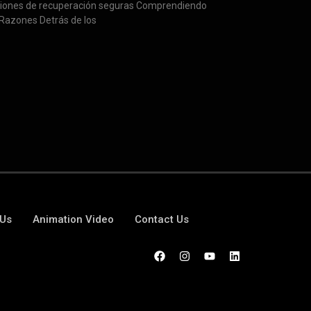
iones de recuperación seguras Comprendiendo
 Razones Detrás de los
 Us
Animation Video
Contact Us