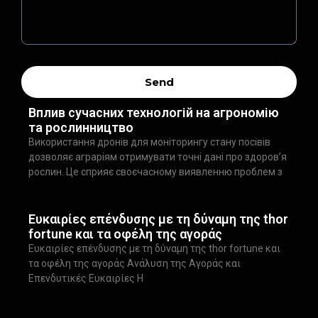
Send
Вплив сучасних технологій на агрономію
та рослинництво
Використання дронів для моніторингу стану посівів
дозволяє аграріям отримувати точні дані про здоров’я
рослин. Це сприяє своєчасному виявленню проблем з
Ευκαιρίες επένδυσης με τη δύναμη της thor
fortune και τα οφέλη της αγοράς
Ευκαιρίες επένδυσης με τη δύναμη της thor fortune και
τα οφέλη της αγοράς Ανάλυση της Αγοράς και
Επενδυτικές Ευκαιρίες Η