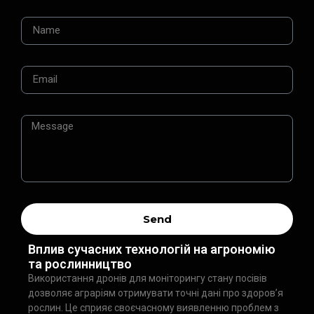
Send
Вплив сучасних технологій на агрономію
та рослинництво
Використання дронів для моніторингу стану посівів
дозволяє аграріям отримувати точні дані про здоров’я
рослин. Це сприяє своєчасному виявленню проблем з