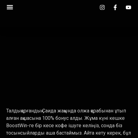
Талдықорғандық Саида жақында олжа қорабынан ұтып
алған ақшасына 100% бонус алды. Жұма күні кешке
BoostWin-ге бір кесе кофе ішуге келіңіз, сонда біз
тосынсыйларды аша бастаймыз. Айта кету керек, бұл