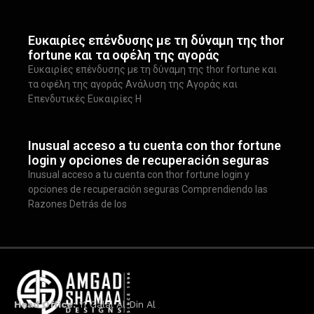
Ευκαιρίες επένδυσης με τη δύναμη της thor
fortune και τα οφέλη της αγοράς
Ευκαιρίες επένδυσης με τη δύναμη της thor fortune και
τα οφέλη της αγοράς Ανάλυση της Αγοράς και
Επενδυτικές Ευκαιρίες Η
Inusual acceso a tu cuenta con thor fortune
login y opciones de recuperación seguras
Inusual acceso a tu cuenta con thor fortune login y
opciones de recuperación seguras Comprendiendo las
Razones Detrás de los
Head Office:
11 Galal Al Din Al