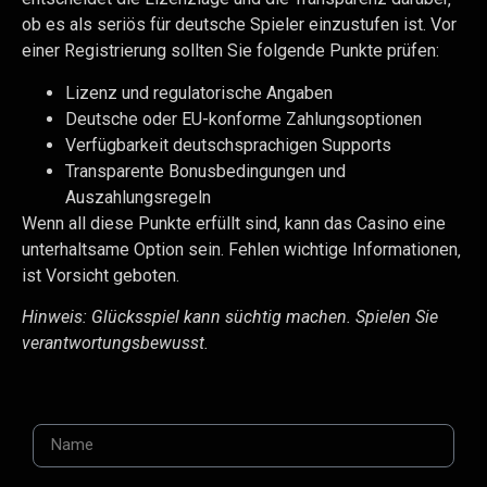
ob es als seriös für deutsche Spieler einzustufen ist. Vor
einer Registrierung sollten Sie folgende Punkte prüfen:
Lizenz und regulatorische Angaben
Deutsche oder EU-konforme Zahlungsoptionen
Verfügbarkeit deutschsprachigen Supports
Transparente Bonusbedingungen und
Auszahlungsregeln
Wenn all diese Punkte erfüllt sind‚ kann das Casino eine
unterhaltsame Option sein. Fehlen wichtige Informationen‚
ist Vorsicht geboten.
Hinweis: Glücksspiel kann süchtig machen. Spielen Sie
verantwortungsbewusst.