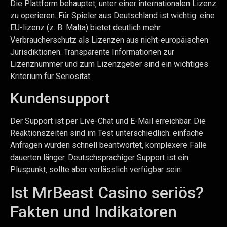
Die Plattform behauptet‚ unter einer internationalen Lizenz
zu operieren. Für Spieler aus Deutschland ist wichtig: eine
EU-lizenz (z. B. Malta) bietet deutlich mehr
Verbraucherschutz als Lizenzen aus nicht-europäischen
Jurisdiktionen. Transparente Informationen zur
Lizenznummer und zum Lizenzgeber sind ein wichtiges
Kriterium für Seriosität.
Kundensupport
Der Support ist per Live-Chat und E-Mail erreichbar. Die
Reaktionszeiten sind im Test unterschiedlich: einfache
Anfragen wurden schnell beantwortet‚ komplexere Fälle
dauerten länger. Deutschsprachiger Support ist ein
Pluspunkt‚ sollte aber verlässlich verfügbar sein.
Ist MrBeast Casino seriös?
Fakten und Indikatoren