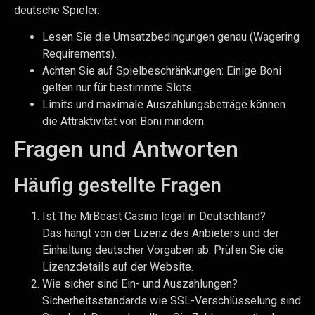
deutsche Spieler:
Lesen Sie die Umsatzbedingungen genau (Wagering
Requirements).
Achten Sie auf Spielbeschränkungen: Einige Boni
gelten nur für bestimmte Slots.
Limits und maximale Auszahlungsbeträge können
die Attraktivität von Boni mindern.
Fragen und Antworten
Häufig gestellte Fragen
Ist The MrBeast Casino legal in Deutschland?
Das hängt von der Lizenz des Anbieters und der
Einhaltung deutscher Vorgaben ab. Prüfen Sie die
Lizenzdetails auf der Website.
Wie sicher sind Ein- und Auszahlungen?
Sicherheitsstandards wie SSL-Verschlüsselung sind