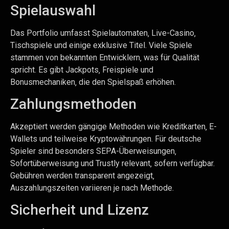
Spielauswahl
Das Portfolio umfasst Spielautomaten‚ Live-Casino‚
Tischspiele und einige exklusive Titel. Viele Spiele
stammen von bekannten Entwicklern‚ was für Qualität
spricht. Es gibt Jackpots‚ Freispiele und
Bonusmechaniken‚ die den Spielspaß erhöhen.
Zahlungsmethoden
Akzeptiert werden gängige Methoden wie Kreditkarten‚ E-
Wallets und teilweise Kryptowährungen. Für deutsche
Spieler sind besonders SEPA-Überweisungen‚
Sofortüberweisung und Trustly relevant‚ sofern verfügbar.
Gebühren werden transparent angezeigt‚
Auszahlungszeiten variieren je nach Methode.
Sicherheit und Lizenz