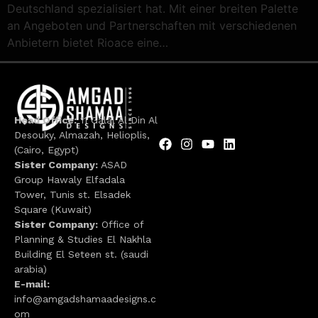
Deutschland spezialisiert hat. Mit einer breiten Palette
an Angeboten und Partnerschaften mit verschiedenen
Anbietern bietet Rioace eine…
Head Office:
11 Galal Al Din Al
Desouky, Almazah, Helioplis,
(Cairo, Egypt)
Sister Company:
ASAD
Group Hawaly Elfadala
Tower, Tunis st. Elsadek
Square (Kuwait)
Sister Company:
Office of
Planning & Studies El Nakhla
Building El Seteen st. (saudi
arabia)
E-mail:
info@amgadshamaadesigns.c
om