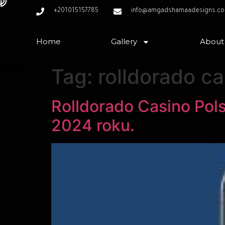
+201015157785
info@amgadshamaadesigns.c
Home
Gallery
About
Tag:
rolldorado c
Rolldorado Casino Pol
2024 roku.