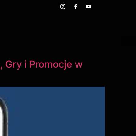
, Gry i Promocje w