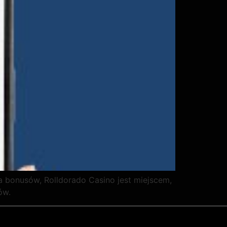
 bonusów, Rolldorado Casino jest miejscem,
ów.