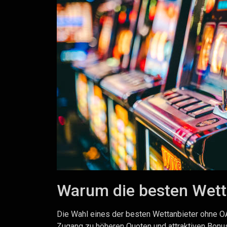
Warum die besten Wett
Die Wahl eines der besten Wettanbieter ohne OASI
Zugang zu höheren Quoten und attraktiven Bonus