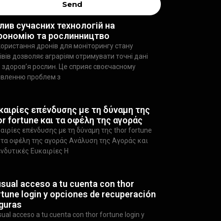
Send
лив сучасних технологій на
рономію та рослинництво
ористання дронів для моніторингу стану
івів дозволяє аграріям отримувати точні дані
 здоров’я рослин. Це сприяє своєчасному
явленню проблем з
καιρίες επένδυσης με τη δύναμη της
or fortune και τα οφέλη της αγοράς
αιρίες επένδυσης με τη δύναμη της thor fortune
 τα οφέλη της αγοράς Ανάλυση της Αγοράς και
νδυτικές Ευκαιρίες Η
usual acceso a tu cuenta con thor
rtune login y opciones de recuperación
guras
sual acceso a tu cuenta con thor fortune login y