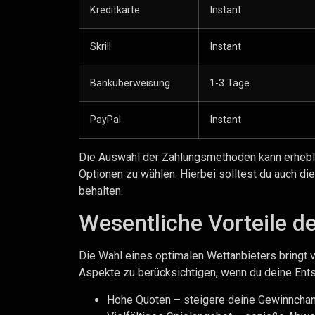
Kreditkarte
Instant
Skrill
Instant
Banküberweisung
1-3 Tage
PayPal
Instant
Die Auswahl der Zahlungsmethoden kann erheblich
Optionen zu wählen. Hierbei solltest du auch di
behalten.
Wesentliche Vorteile d
Die Wahl eines optimalen Wettanbieters bringt vi
Aspekte zu berücksichtigen, wenn du deine Entsc
Hohe Quoten – steigere deine Gewinnchan