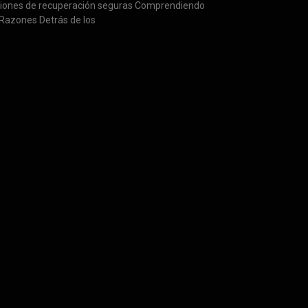
iones de recuperación seguras Comprendiendo
 Razones Detrás de los