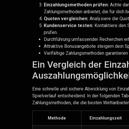
Einzahlungsmethoden prüfen:
Achte dar
Zahlungsmethoden anbietet, die für dich 
Quoten vergleichen:
Analysiere die Quot
Kundenservice testen:
Kontaktiere den S
prüfen.
Durchführung umfassender Recherchen erhö
Attraktive Bonusangebote steigern dein Spi
Vielfältige Zahlungsmethoden garantieren F
Ein Vergleich der Einza
Auszahlungsmöglichke
Eine schnelle und sichere Abwicklung von Einza
Spielverlauf entscheidend. In der folgenden Tab
Zahlungsmethoden, die die besten Wettanbieter 
Methode
Einzahlungszeit