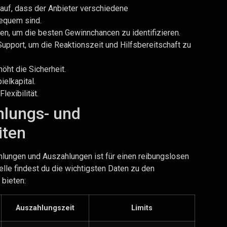
auf, dass der Anbieter verschiedene
bequem sind.
en, um die besten Gewinnchancen zu identifizieren.
upport, um die Reaktionszeit und Hilfsbereitschaft zu
ht die Sicherheit.
elkapital.
lexibilität.
hlungs- und
iten
hlungen und Auszahlungen ist für einen reibungslosen
elle findest du die wichtigsten Daten zu den
bieten:
Auszahlungszeit
Limits