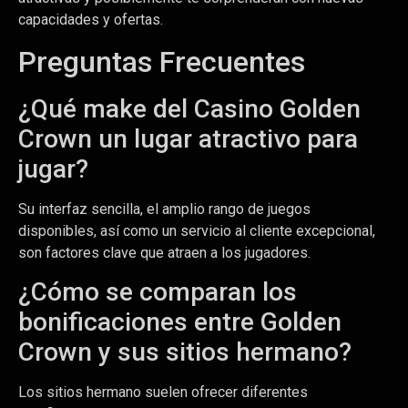
capacidades y ofertas.
Preguntas Frecuentes
¿Qué make del Casino Golden
Crown un lugar atractivo para
jugar?
Su interfaz sencilla, el amplio rango de juegos
disponibles, así como un servicio al cliente excepcional,
son factores clave que atraen a los jugadores.
¿Cómo se comparan los
bonificaciones entre Golden
Crown y sus sitios hermano?
Los sitios hermano suelen ofrecer diferentes