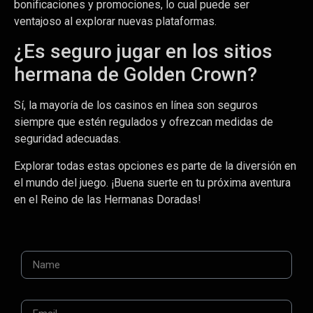
bonificaciones y promociones, lo cual puede ser
ventajoso al explorar nuevas plataformas.
¿Es seguro jugar en los sitios
hermana de Golden Crown?
Sí, la mayoría de los casinos en línea son seguros
siempre que estén regulados y ofrezcan medidas de
seguridad adecuadas.
Explorar todas estas opciones es parte de la diversión en
el mundo del juego. ¡Buena suerte en tu próxima aventura
en el Reino de las Hermanas Doradas!