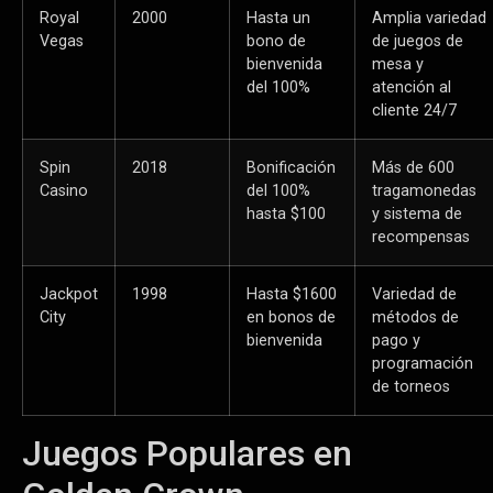
Royal
2000
Hasta un
Amplia variedad
Vegas
bono de
de juegos de
bienvenida
mesa y
del 100%
atención al
cliente 24/7
Spin
2018
Bonificación
Más de 600
Casino
del 100%
tragamonedas
hasta $100
y sistema de
recompensas
Jackpot
1998
Hasta $1600
Variedad de
City
en bonos de
métodos de
bienvenida
pago y
programación
de torneos
Juegos Populares en