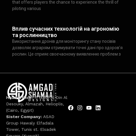
that offers players the chance to experience the thrill of
piloting various
Вплив сучасних технологій на агрономію
та рослинництво
Використання дронів для моніторингу стану посівів
дозволяє аграріям отримувати точні дані про здоров’я
рослин. Це сприяє своєчасному виявленню проблем з
Head Office:
11 Galal Al Din Al
Desouky, Almazah, Helioplis,
(Cairo, Egypt)
Sister Company:
ASAD
Group Hawaly Elfadala
Tower, Tunis st. Elsadek
Square (Kuwait)