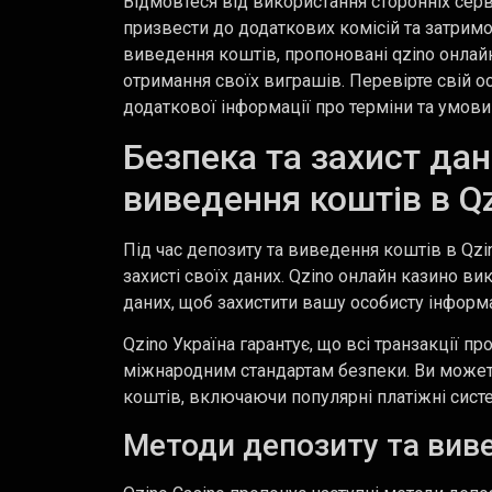
Відмовтеся від використання сторонніх сер
призвести до додаткових комісій та затримо
виведення коштів, пропоновані qzino онлай
отримання своїх виграшів. Перевірте свій ос
додаткової інформації про терміни та умов
Безпека та захист дан
виведення коштів в Qz
Під час депозиту та виведення коштів в Qzi
захисті своїх даних. Qzino онлайн казино в
даних, щоб захистити вашу особисту інформа
Qzino Україна гарантує, що всі транзакції п
міжнародним стандартам безпеки. Ви можете
коштів, включаючи популярні платіжні систе
Методи депозиту та вив