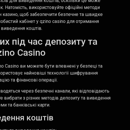
вісів для виведення коштів, оскільки це може
к. Натомість, використовуйте офіційні методи
н казино, щоб забезпечити безпечне та швидке
обистий кабінет у qzino casino для отримання
и виведення коштів.
их під час депозиту та
ino Casino
no Casino ви можете бути впевнені у безпеці та
икористовує найновіші технології шифрування
цію та фінансові операції.
роводяться через безпечні канали, які відповідають
 вибрати з різних методів депозиту та виведення
ми та банківські карти.
едення коштів