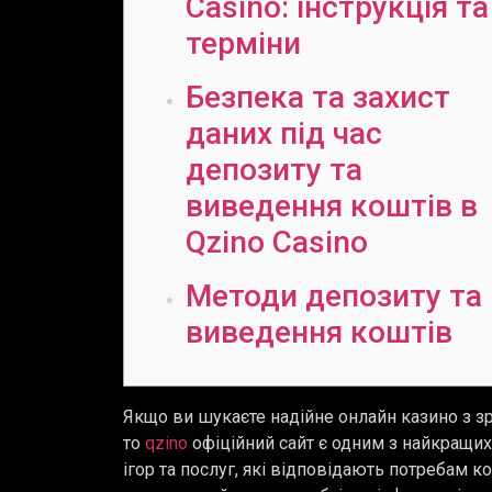
Casino: інструкція та
терміни
Безпека та захист
даних під час
депозиту та
виведення коштів в
Qzino Casino
Методи депозиту та
виведення коштів
Якщо ви шукаєте надійне онлайн казино з з
то
qzino
офіційний сайт є одним з найкращих
ігор та послуг, які відповідають потребам к