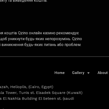
зиту та виведення коштів:
ня коштів Qzino онлайн казино рекомендує
щоб уникнути будь-яких непорозумінь. Qzino
і виникнення будь-яких питань або проблем.
Home
Gallery
About
zah, Helioplis, (Cairo, Egypt)
a Tower, Tunis st. Elsadek Square (Kuwait)
s El Nakhla Building El Seteen st. (saudi