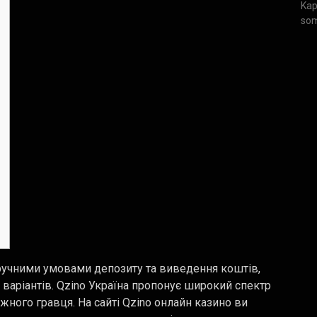
Kap
som
ручними умовами депозиту та виведення коштів,
 варіантів. Qzino Україна пропонує широкий спектр
ожного гравця. На сайті Qzino онлайн казино ви