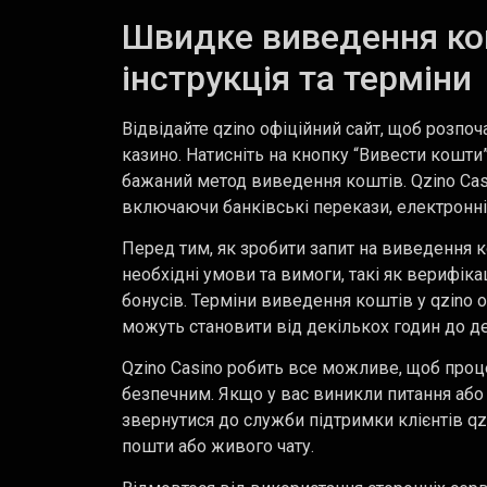
Швидке виведення кош
інструкція та терміни
Відвідайте qzino офіційний сайт, щоб розпо
казино. Натисніть на кнопку “Вивести кошти”
бажаний метод виведення коштів. Qzino Casi
включаючи банківські перекази, електронні 
Перед тим, як зробити запит на виведення к
необхідні умови та вимоги, такі як верифіка
бонусів. Терміни виведення коштів у qzino 
можуть становити від декількох годин до де
Qzino Casino робить все можливе, щоб про
безпечним. Якщо у вас виникли питання або
звернутися до служби підтримки клієнтів q
пошти або живого чату.