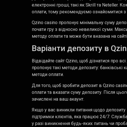
електронні гроші, такі як Skrill та Neteller.
оплати, тому рекомендуємо ознайомитися з у
Qzino casino пропонує мінімальну суму депо
почати гру з відносно невеликої суми. Мак
методу оплати та може бути вказана на сайті
Варіанти депозиту в Qzin
Відвідайте сайт Qzino, щоб дізнатися про всі 
пропонує такі методи депозиту: банківські ка
методи оплати.
Для того, щоб зробити депозит в Qzino casino
оплати та вказати суму депозиту. Після цьог
зачислені на ваш акаунт.
Якщо у вас виникли питання щодо депозиту 
підтримки клієнтів, яка працює 24/7. Служб
у разі виникнення будь-яких питань чи проб