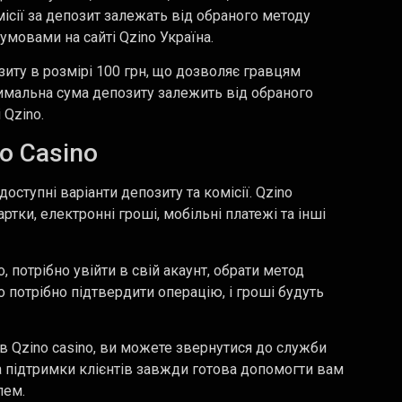
 Комісії за депозит залежать від обраного методу
мовами на сайті Qzino Україна.
зиту в розмірі 100 грн, що дозволяє гравцям
симальна сума депозиту залежить від обраного
 Qzino.
o Casino
доступні варіанти депозиту та комісії. Qzino
ртки, електронні гроші, мобільні платежі та інші
, потрібно увійти в свій акаунт, обрати метод
о потрібно підтвердити операцію, і гроші будуть
в Qzino casino, ви можете звернутися до служби
а підтримки клієнтів завжди готова допомогти вам
лем.