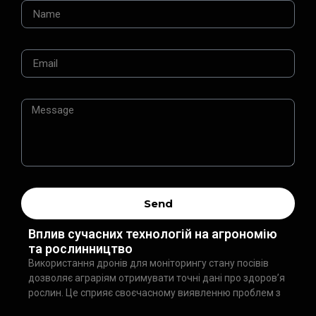
Send
Вплив сучасних технологій на агрономію
та рослинництво
Використання дронів для моніторингу стану посівів
дозволяє аграріям отримувати точні дані про здоров’я
рослин. Це сприяє своєчасному виявленню проблем з