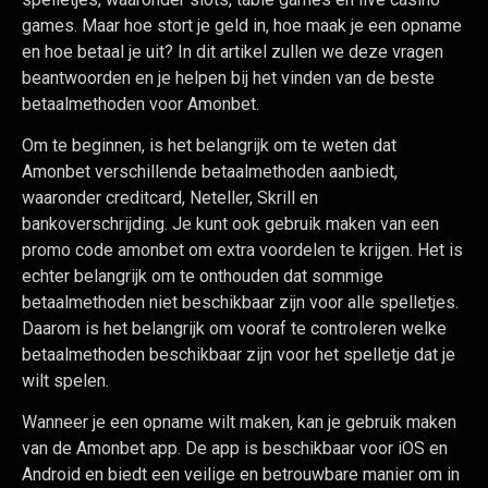
games. Maar hoe stort je geld in, hoe maak je een opname
en hoe betaal je uit? In dit artikel zullen we deze vragen
beantwoorden en je helpen bij het vinden van de beste
betaalmethoden voor Amonbet.
Om te beginnen, is het belangrijk om te weten dat
Amonbet verschillende betaalmethoden aanbiedt,
waaronder creditcard, Neteller, Skrill en
bankoverschrijding. Je kunt ook gebruik maken van een
promo code amonbet om extra voordelen te krijgen. Het is
echter belangrijk om te onthouden dat sommige
betaalmethoden niet beschikbaar zijn voor alle spelletjes.
Daarom is het belangrijk om vooraf te controleren welke
betaalmethoden beschikbaar zijn voor het spelletje dat je
wilt spelen.
Wanneer je een opname wilt maken, kan je gebruik maken
van de Amonbet app. De app is beschikbaar voor iOS en
Android en biedt een veilige en betrouwbare manier om in