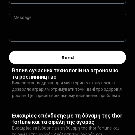
Send
Вплив сучасних технологій на агрономію
та рослинництво
Використання дронів для моніторингу стану посівів
дозволяє аграріям отримувати точні дані про здоров’я
рослин. Це сприяє своєчасному виявленню проблем з
Ευκαιρίες επένδυσης με τη δύναμη της thor
fortune και τα οφέλη της αγοράς
Ευκαιρίες επένδυσης με τη δύναμη της thor fortune και
τα οφέλη της αγοράς Ανάλυση της Αγοράς και