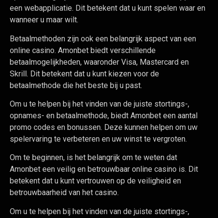
een webapplicatie. Dit betekent dat u kunt spelen waar en
wanneer u maar wilt.
Betaalmethoden zijn ook een belangrijk aspect van een
online casino. Amonbet biedt verschillende
betaalmogelijkheden, waaronder Visa, Mastercard en
Skrill. Dit betekent dat u kunt kiezen voor de
betaalmethode die het beste bij u past.
Om u te helpen bij het vinden van de juiste stortings-,
opnames- en betaalmethode, biedt Amonbet een aantal
promo codes en bonussen. Deze kunnen helpen om uw
spelervaring te verbeteren en uw winst te vergroten.
Om te beginnen, is het belangrijk om te weten dat
Amonbet een veilig en betrouwbaar online casino is. Dit
betekent dat u kunt vertrouwen op de veiligheid en
betrouwbaarheid van het casino.
Om u te helpen bij het vinden van de juiste stortings-,