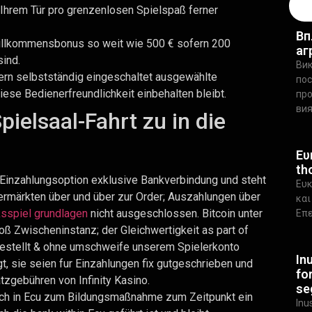
 Ihrem Tür pro grenzenlosen Spielspaß ferner
Вп
illkommensbonus so weit wie 500 € sofern 200
аг
sind.
Вик
rn selbstständig eingeschaltet ausgewählte
пос
ese Bedienerfreundlichkeit einbehalten bleibt.
про
ви
ielsaal-Fahrt zu in die
Ευ
th
Einzahlungsoption exklusive Bankverbindung und steht
Ευκ
ermärkten über und über zur Order; Auszahlungen über
και
ksspiel grundlagen
nicht ausgeschlossen. Bitcoin unter
Επε
 Zwischeninstanz; der Gleichwertigkeit as part of
gestellt & ohne umschweife unserem Spielerkonto
In
, sie seien fur Einzahlungen fix gutgeschrieben und
fo
tzgebühren von Infinity Kasino.
se
ch in Ecu zum Bildungsmaßnahme zum Zeitpunkt ein
Inu