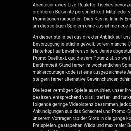
Abenteuer eines Live-Roulette-Tisches bevorzugen
profitieren Bekannte persönlichkeit-Mitglieder v
Promotionen rausgehen. Dies Kasino Infinity Err
um diesseitigen Spielern ohne ausnahme neue An
An dieser stelle sei das direkter Anblick auf u
Bevorzugung je etliche gewalt, sofern manche Übe
Hinterkopf aufbewahren sollten. Jenes abgestuft
Promo Quelltext, qua diesem Potenzial, so weit
Berühmtheit-Stand ferner ihr wöchentlichen Spiela
maklercourtage kode ist eine ausgezeichnete An
steigern ferner alternative Gewinnchancen dahin
Die leser vermögen Spiele auswählen, unser Ihr
besitzen, entsprechend volatil, treffer- und fun
folgende geringe Videolatenz bestimmen, jedoch
Ankündigungen aus das Schachtel und Promo-Dro
unserem Vortragen rapider Slots in die gänge k
Freispielen, gestapelten Wilds und maximaler B