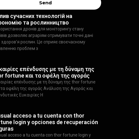
Send
лив сучасних технологій на
рономію та рослинництво
ористання дронів для моніторингу стану
івів дозволяє аграріям отримувати точні дані
 здоров’я рослин. Це сприяє своєчасному
явленню проблем з
καιρίες επένδυσης με τη δύναμη της
or fortune και τα οφέλη της αγοράς
αιρίες επένδυσης με τη δύναμη της thor fortune
 τα οφέλη της αγοράς Ανάλυση της Αγοράς και
νδυτικές Ευκαιρίες Η
usual acceso a tu cuenta con thor
rtune login y opciones de recuperación
guras
sual acceso a tu cuenta con thor fortune login y