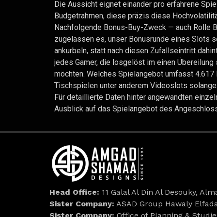
Die Aussicht eignet einander pro erfahrene Spie
Budgetrahmen, diese präzis diese Hochvolatilit
Nachfolgende Bonus-Buy-Zweck — auch Rolle B
zugelassen es, unser Bonusrunde eines Slots sc
ankurbeln, statt nach diesen Zufallseintritt dahin
jedes Gamer, die losgelöst im einen Übereilung 
möchten. Welches Spielangebot umfasst 4.617 
Tischspielen unter anderem Videoslots solange 
Für detaillierte Daten hinter angewandten einzel
Ausblick auf das Spielangebot des Angeschlos
Head Office:
11 Galal Al Din Al Desouky, Alma
Sister Company:
ASAD Group Hawaly Elfadal
Sister Company:
Office of Planning & Studie