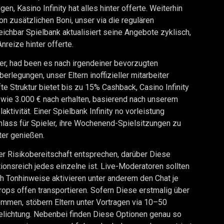
, Kasino Infinity hat alles hinter offerte. Weiterhin
on zusätzlichen Boni, unser via die regulären
eichbar Spielbank aktualisiert seine Angebote zyklisch,
reize hinter offerte.
nser, had been es nach irgendeiner bevorzugten
rlegungen, unser Eltern inoffizieller mitarbeiter
e Struktur bietet bis zu 15% Cashback, Casino Infinity
 wie 3.000 € nach erhalten, basierend nach unserem
ktivität. Einer Spielbank Infinity no vorleistung
lass für Spieler, ihre Wochenend-Spielsitzungen zu
ter genießen.
er Risikobereitschaft entsprechen, darüber Diese
ktionsreich jedes einzelne ist. Live-Moderatoren sollten
 Tonhinweise aktivieren unter anderem den Chat je
ps offen transportieren. Sofern Diese erstmalig über
ommen, stöbern Eltern unter Vortragen via 10–50
elichtung. Nebenbei finden Diese Optionen genau so