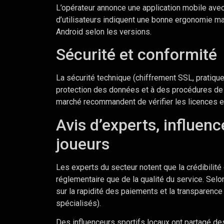
L’opérateur annonce une application mobile avec 
d’utilisateurs indiquent une bonne ergonomie m
Android selon les versions.
Sécurité et conformité
La sécurité technique (chiffrement SSL, pratiqu
protection des données et à des procédures de 
marché recommandent de vérifier les licences et
Avis d’experts, influen
joueurs
Les experts du secteur notent que la crédibilité
réglementaire que de la qualité du service. Selo
sur la rapidité des paiements et la transparenc
spécialisés).
Des influenceurs sportifs locaux ont partagé des