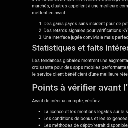
marchés, d’autres appellent à une meilleure com
mettent en avant :
Des gains payés sans incident pour de pet
Des retards signalés pour vérifications K
Une interface jugée conviviale mais perfec
Statistiques et faits intér
Les tendances globales montrent une augmentati
croissante pour des apps mobiles performantes.
le service client bénéficient d’une meilleure réte
Points à vérifier avant l
Avant de créer un compte, vérifiez :
La licence et les mentions légales sur le s
Les conditions de bonus et les exigences
Les méthodes de dépôt/retrait disponible