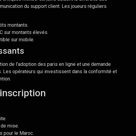
munication du support client. Les joueurs réguliers
its montants.
YC sur montants élevés.
tible sur mobile.
essants
on de l’adoption des paris en ligne et une demande
 Les opérateurs qui investissent dans la conformité et
ntion.
’inscription
ite.
 de mise.
s pour le Maroc.