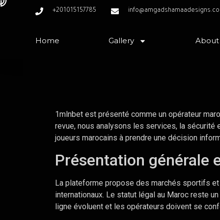
+201015157785
info@amgadshamaadesigns.c
Home
Gallery
About
1mlnbet est présenté comme un opérateur marocai
revue, nous analysons les services, la sécurité e
joueurs marocains à prendre une décision infor
Présentation générale e
La plateforme propose des marchés sportifs et 
internationaux. Le statut légal au Maroc reste un 
ligne évoluent et les opérateurs doivent se conf