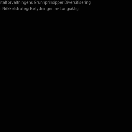
italforvaltningens Grunnprinsipper Diversifisering
 Nøkkelstrategi Betydningen av Langsiktig