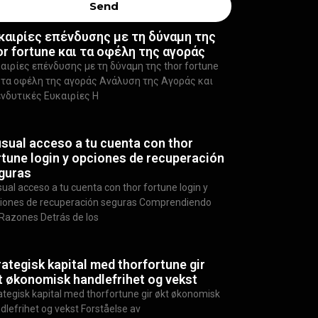
Send
καιρίες επένδυσης με τη δύναμη της
or fortune και τα οφέλη της αγοράς
αιρίες επένδυσης με τη δύναμη της thor fortune
 τα οφέλη της αγοράς Ανάλυση της Αγοράς και
νδυτικές Ευκαιρίες Η
usual acceso a tu cuenta con thor
rtune login y opciones de recuperación
guras
sual acceso a tu cuenta con thor fortune login y
iones de recuperación seguras Comprendiendo
 Razones Detrás de los
rategisk kapital med thorfortune gir
t økonomisk handlefrihet og vekst
ategisk kapital med thorfortune gir økt økonomisk
dlefrihet og vekst Forståelse av