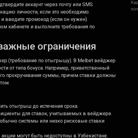
Kap
одтвердите аккаунт через почту или SMS.
som
кацию личности, если это необходимо.
и введите промокод (если он нужен).
ном кабинете и выполните требования по
важные ограничения
ер (требование по отыгрышу). В Melbet вейджер
ости от типа бонуса. Например, приветственный
ного прокручивания суммы, причем ставки должны
том.
ить отыгрыш до истечения срока.
циенты для ставок, учитываемых в вейджере.
(обычно системы или низко рисковые ставки
 акции могут быть недоступны в Узбекистане.