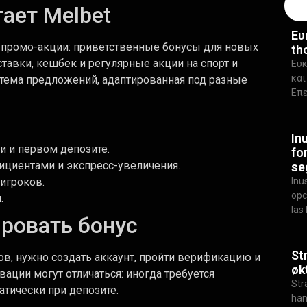
ает Melbet
Ευ
 промо-акции: приветственные бонусы для новых
th
тавки, кешбек и регулярные акции на спорт и
Ευκ
και
стема предложений, адаптированная под разные
Επε
In
и и первом депозите.
fo
ициентами и экспресс-увеличения.
se
Inu
игроков.
opc
.
las
ировать бонус
St
в, нужно создать аккаунт, пройти верификацию и
øk
ации могут отличаться: иногда требуется
Str
атически при депозите.
han