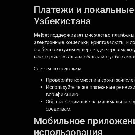
Платежи и локальные
Узбекистана
Melbet поддерживает множество платёжных 
электронные кошельки, криптовалюты и ло
особенно актуальны переводы через между
некоторые локальные банки могут блокиров
Советы по платежам:
Проверяйте комиссии и сроки зачислен
Используйте те же платёжные реквизит
верификацию.
Обратите внимание на минимальные 
средствам.
Мобильное приложени
использования