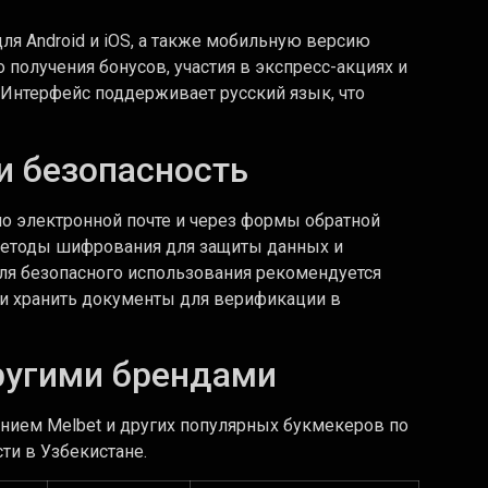
ля Android и iOS, а также мобильную версию
 получения бонусов, участия в экспресс-акциях и
 Интерфейс поддерживает русский язык, что
и безопасность
по электронной почте и через формы обратной
методы шифрования для защиты данных и
ля безопасного использования рекомендуется
и хранить документы для верификации в
другими брендами
нием Melbet и других популярных букмекеров по
ти в Узбекистане.