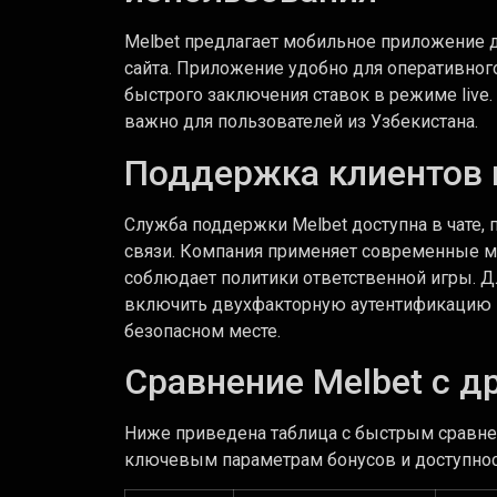
Melbet предлагает мобильное приложение д
сайта. Приложение удобно для оперативного
быстрого заключения ставок в режиме live.
важно для пользователей из Узбекистана.
Поддержка клиентов 
Служба поддержки Melbet доступна в чате, 
связи. Компания применяет современные 
соблюдает политики ответственной игры. Д
включить двухфакторную аутентификацию 
безопасном месте.
Сравнение Melbet с 
Ниже приведена таблица с быстрым сравне
ключевым параметрам бонусов и доступнос