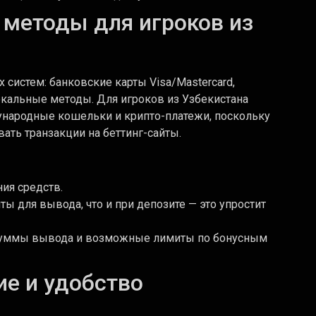
 методы для игроков из
систем: банковские карты Visa/Mastercard,
кальные методы. Для игроков из Узбекистана
народные кошельки и крипто-платежи, поскольку
ать транзакции на беттинг-сайты.
ия средств.
ы для вывода, что и при депозите — это упростит
суммы вывода и возможные лимиты по бонусным
е и удобство