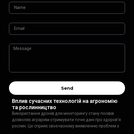
Send
Вплив сучасних технологій на агрономію
та рослинництво
Використання дронів для моніторингу стану посівів
дозволяє аграріям отримувати точні дані про здоров’я
рослин. Це сприяє своєчасному виявленню проблем з