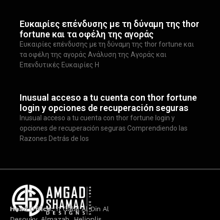
Ευκαιρίες επένδυσης με τη δύναμη της thor
fortune και τα οφέλη της αγοράς
Ευκαιρίες επένδυσης με τη δύναμη της thor fortune και
τα οφέλη της αγοράς Ανάλυση της Αγοράς και
Επενδυτικές Ευκαιρίες Η
Inusual acceso a tu cuenta con thor fortune
login y opciones de recuperación seguras
Inusual acceso a tu cuenta con thor fortune login y
opciones de recuperación seguras Comprendiendo las
Razones Detrás de los
Head Office:
11 Galal Al Din Al
Desouky, Almazah, Helioplis,