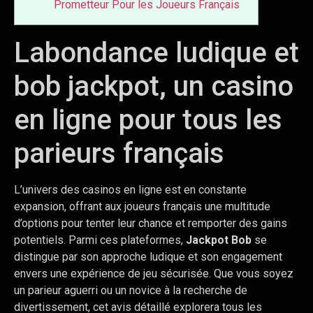
Prometteur Pour les Joueurs Français
Labondance ludique et
bob jackpot, un casino
en ligne pour tous les
parieurs français
L’univers des casinos en ligne est en constante
expansion, offrant aux joueurs français une multitude
d’options pour tenter leur chance et remporter des gains
potentiels. Parmi ces plateformes,
Jackpot Bob
se
distingue par son approche ludique et son engagement
envers une expérience de jeu sécurisée. Que vous soyez
un parieur aguerri ou un novice à la recherche de
divertissement, cet avis détaillé explorera tous les