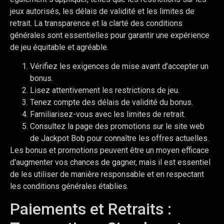
jeux autorisés, les délais de validité et les limites de
retrait. La transparence et la clarté des conditions
générales sont essentielles pour garantir une expérience
de jeu équitable et agréable.
Vérifiez les exigences de mise avant d’accepter un
bonus.
Lisez attentivement les restrictions de jeu.
Tenez compte des délais de validité du bonus.
Familiarisez-vous avec les limites de retrait.
Consultez la page des promotions sur le site web
de Jackpot Bob pour connaître les offres actuelles.
Les bonus et promotions peuvent être un moyen efficace
d'augmenter vos chances de gagner, mais il est essentiel
de les utiliser de manière responsable et en respectant
les conditions générales établies.
Paiements et Retraits :