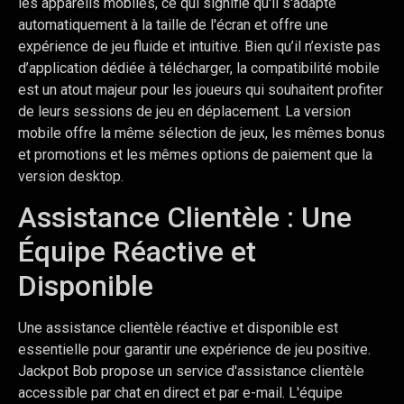
les appareils mobiles, ce qui signifie qu'il s'adapte
automatiquement à la taille de l'écran et offre une
expérience de jeu fluide et intuitive. Bien qu’il n’existe pas
d’application dédiée à télécharger, la compatibilité mobile
est un atout majeur pour les joueurs qui souhaitent profiter
de leurs sessions de jeu en déplacement. La version
mobile offre la même sélection de jeux, les mêmes bonus
et promotions et les mêmes options de paiement que la
version desktop.
Assistance Clientèle : Une
Équipe Réactive et
Disponible
Une assistance clientèle réactive et disponible est
essentielle pour garantir une expérience de jeu positive.
Jackpot Bob propose un service d'assistance clientèle
accessible par chat en direct et par e-mail. L'équipe