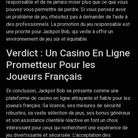
responsable et de ne jamais miser plus que ce que vous
pouvez vous permettre de perdre. Si vous pensez avoir
un problème de jeu, n'hésitez pas à demander de l'aide à
des professionnels. La promotion du jeu responsable est
une priorité pour Jackpot Bob, qui veille à offrir un
environnement de jeu sûr et équitable.
Verdict : Un Casino En Ligne
Prometteur Pour les
Joueurs Français
En conclusion, Jackpot Bob se présente comme une
plateforme de casino en ligne attrayante et fiable pour les
joueurs français. Sa licence, ses mesures de sécurité
robustes, sa vaste sélection de jeux, ses bonus généreux
et son assistance clientèle réactive en font un choix
intéressant pour ceux qui recherchent une expérience de
jeu divertissante et sécurisée. L'acceptation des