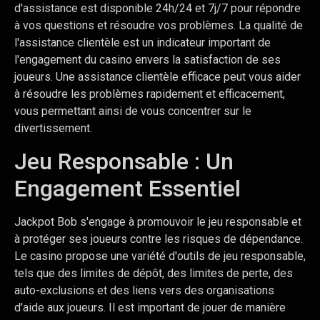
d'assistance est disponible 24h/24 et 7j/7 pour répondre
à vos questions et résoudre vos problèmes. La qualité de
l'assistance clientèle est un indicateur important de
l'engagement du casino envers la satisfaction de ses
joueurs. Une assistance clientèle efficace peut vous aider
à résoudre les problèmes rapidement et efficacement,
vous permettant ainsi de vous concentrer sur le
divertissement.
Jeu Responsable : Un
Engagement Essentiel
Jackpot Bob s'engage à promouvoir le jeu responsable et
à protéger ses joueurs contre les risques de dépendance.
Le casino propose une variété d'outils de jeu responsable,
tels que des limites de dépôt, des limites de perte, des
auto-exclusions et des liens vers des organisations
d'aide aux joueurs. Il est important de jouer de manière