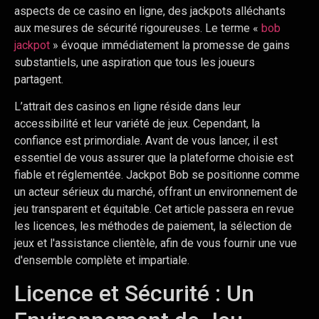
aspects de ce casino en ligne, des jackpots alléchants
aux mesures de sécurité rigoureuses. Le terme «
bob
jackpot
» évoque immédiatement la promesse de gains
substantiels, une aspiration que tous les joueurs
partagent.
L’attrait des casinos en ligne réside dans leur
accessibilité et leur variété de jeux. Cependant, la
confiance est primordiale. Avant de vous lancer, il est
essentiel de vous assurer que la plateforme choisie est
fiable et réglementée. Jackpot Bob se positionne comme
un acteur sérieux du marché, offrant un environnement de
jeu transparent et équitable. Cet article passera en revue
les licences, les méthodes de paiement, la sélection de
jeux et l'assistance clientèle, afin de vous fournir une vue
d'ensemble complète et impartiale.
Licence et Sécurité : Un