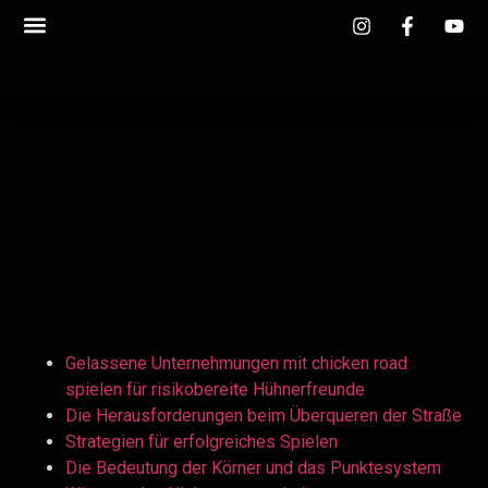
Gelassene Unternehmungen mit chicken road
spielen für risikobereite Hühnerfreunde
Die Herausforderungen beim Überqueren der Straße
Strategien für erfolgreiches Spielen
Die Bedeutung der Körner und das Punktesystem