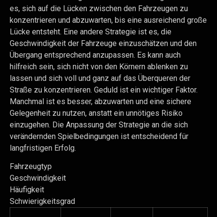
es, sich auf die Lücken zwischen den Fahrzeugen zu
konzentrieren und abzuwarten, bis eine ausreichend große
Lücke entsteht. Eine andere Strategie ist es, die
Geschwindigkeit der Fahrzeuge einzuschätzen und den
Übergang entsprechend anzupassen. Es kann auch
hilfreich sein, sich nicht von den Körnern ablenken zu
lassen und sich voll und ganz auf das Überqueren der
Straße zu konzentrieren. Geduld ist ein wichtiger Faktor.
Manchmal ist es besser, abzuwarten und eine sichere
Gelegenheit zu nutzen, anstatt ein unnötiges Risiko
einzugehen. Die Anpassung der Strategie an die sich
verändernden Spielbedingungen ist entscheidend für
langfristigen Erfolg.
Fahrzeugtyp
Geschwindigkeit
Häufigkeit
Schwierigkeitsgrad