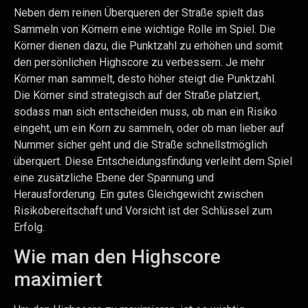
Neben dem reinen Überqueren der Straße spielt das
Sammeln von Körnern eine wichtige Rolle im Spiel. Die
Körner dienen dazu, die Punktzahl zu erhöhen und somit
den persönlichen Highscore zu verbessern. Je mehr
Körner man sammelt, desto höher steigt die Punktzahl.
Die Körner sind strategisch auf der Straße platziert,
sodass man sich entscheiden muss, ob man ein Risiko
eingeht, um ein Korn zu sammeln, oder ob man lieber auf
Nummer sicher geht und die Straße schnellstmöglich
überquert. Diese Entscheidungsfindung verleiht dem Spiel
eine zusätzliche Ebene der Spannung und
Herausforderung. Ein gutes Gleichgewicht zwischen
Risikobereitschaft und Vorsicht ist der Schlüssel zum
Erfolg.
Wie man den Highscore
maximiert