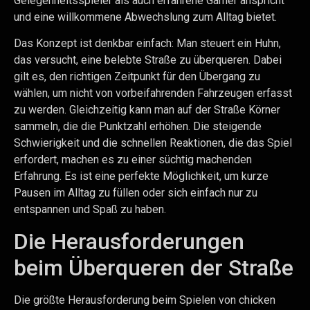
Gelegenheitsspieler als auch erfahrene Gamer anspricht
und eine willkommene Abwechslung zum Alltag bietet.
Das Konzept ist denkbar einfach: Man steuert ein Huhn,
das versucht, eine belebte Straße zu überqueren. Dabei
gilt es, den richtigen Zeitpunkt für den Übergang zu
wählen, um nicht von vorbeifahrenden Fahrzeugen erfasst
zu werden. Gleichzeitig kann man auf der Straße Körner
sammeln, die die Punktzahl erhöhen. Die steigende
Schwierigkeit und die schnellen Reaktionen, die das Spiel
erfordert, machen es zu einer süchtig machenden
Erfahrung. Es ist eine perfekte Möglichkeit, um kurze
Pausen im Alltag zu füllen oder sich einfach nur zu
entspannen und Spaß zu haben.
Die Herausforderungen
beim Überqueren der Straße
Die größte Herausforderung beim Spielen von chicken