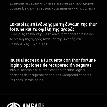
дозволяє аграріям отримувати точні дані про здоров’я
рослин. Це сприяє своєчасному виявленню проблем з
Ευκαιρίες επένδυσης με τη δύναμη της thor
fortune και τα οφέλη της αγοράς
Ευκαιρίες επένδυσης με τη δύναμη της thor fortune και
τα οφέλη της αγοράς Ανάλυση της Αγοράς και
Επενδυτικές Ευκαιρίες Η
Inusual acceso a tu cuenta con thor fortune
login y opciones de recuperación seguras
Inusual acceso a tu cuenta con thor fortune login y
opciones de recuperación seguras Comprendiendo las
Razones Detrás de los