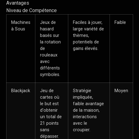
Avantages
Niveau de Compétence
Machines
Jeux de
Faciles à jouer,
Faible
à Sous
hasard
large variété de
basés sur
thèmes,
la rotation
potentiels de
de
gains élevés.
rouleaux
avec
différents
symboles.
Blackjack
Jeu de
Stratégie
Moyen
cartes où
impliquée,
le but est
faible avantage
d'obtenir
de la maison,
un total de
interactions
21 points
avec le
sans
croupier.
dépasser.