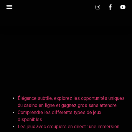
Élégance subtile, explorez les opportunités uniques
du casino en ligne et gagnez gros sans attendre
Comprendre les différents types de jeux
disponibles
Les jeux avec croupiers en direct : une immersion