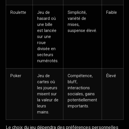
Roulette
Jeu de
Simplicité,
Faible
hasard où
variété de
une bille
mises,
est lancée
suspense élevé.
sur une
roue
divisée en
secteurs
numérotés.
Poker
Jeu de
Compétence,
Élevé
cartes où
bluff,
les joueurs
interactions
misent sur
sociales, gains
la valeur de
potentiellement
leurs
importants.
mains.
Le choix du jeu dépendra des préférences personnelles