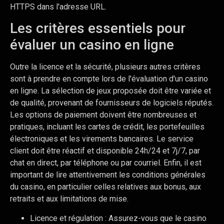
HTTPS dans l'adresse URL.
Les critères essentiels pour
évaluer un casino en ligne
Outre la licence et la sécurité, plusieurs autres critères
sont à prendre en compte lors de l'évaluation d'un casino
en ligne. La sélection de jeux proposée doit être variée et
de qualité, provenant de fournisseurs de logiciels réputés.
Les options de paiement doivent être nombreuses et
pratiques, incluant les cartes de crédit, les portefeuilles
électroniques et les virements bancaires. Le service
client doit être réactif et disponible 24h/24 et 7j/7, par
chat en direct, par téléphone ou par courriel. Enfin, il est
important de lire attentivement les conditions générales
du casino, en particulier celles relatives aux bonus, aux
retraits et aux limitations de mise.
Licence et régulation : Assurez-vous que le casino