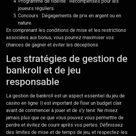
Programme de fidélité : Récompenses pour les
joueurs réguliers.
Concours : Dégagements de prix en argent ou en
nature.
En comprenant les conditions de mise et les restrictions
associées aux bonus, vous pourrez maximiser vos
chances de gagner et éviter les déceptions.
Les stratégies de gestion de
bankroll et de jeu
responsable
La gestion de bankroll est un aspect essentiel du jeu de
casino en ligne. Il est important de fixer un budget clair
avant de commencer à jouer et de s'y tenir. Ne misez
jamais plus que ce que vous pouvez vous permettre de
perdre et évitez de courir après vos pertes. Définissez
des limites de mise et de temps de jeu, et respectez-les.