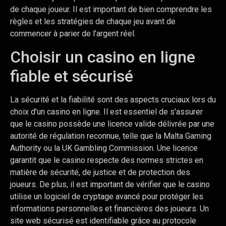
de chaque joueur. Il est important de bien comprendre les
règles et les stratégies de chaque jeu avant de
commencer à parier de l'argent réel.
Choisir un casino en ligne
fiable et sécurisé
La sécurité et la fiabilité sont des aspects cruciaux lors du
choix d'un casino en ligne. Il est essentiel de s'assurer
que le casino possède une licence valide délivrée par une
autorité de régulation reconnue, telle que la Malta Gaming
Authority ou la UK Gambling Commission. Une licence
garantit que le casino respecte des normes strictes en
matière de sécurité, de justice et de protection des
joueurs. De plus, il est important de vérifier que le casino
utilise un logiciel de cryptage avancé pour protéger les
informations personnelles et financières des joueurs. Un
site web sécurisé est identifiable grâce au protocole