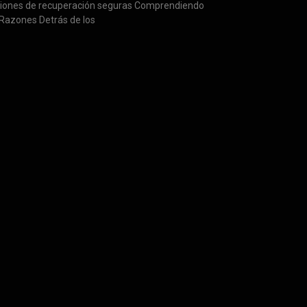
iones de recuperación seguras Comprendiendo
 Razones Detrás de los