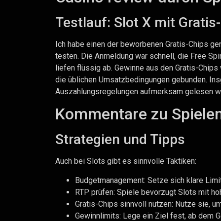
Testlauf: Slot X mit Gratis
Ich habe einen der beworbenen Gratis-Chips gen
testen. Die Anmeldung war schnell, die Free S
liefen flüssig ab. Gewinne aus den Gratis-Chi
die üblichen Umsatzbedingungen gebunden. Insg
Auszahlungsregelungen aufmerksam gelesen we
Kommentare zu Spielen:
Strategien und Tipps
Auch bei Slots gibt es sinnvolle Taktiken:
Budgetmanagement: Setze sich klare Limit
RTP prüfen: Spiele bevorzugt Slots mit h
Gratis-Chips sinnvoll nutzen: Nutze sie, um
Gewinnlimits: Lege ein Ziel fest, ab dem 