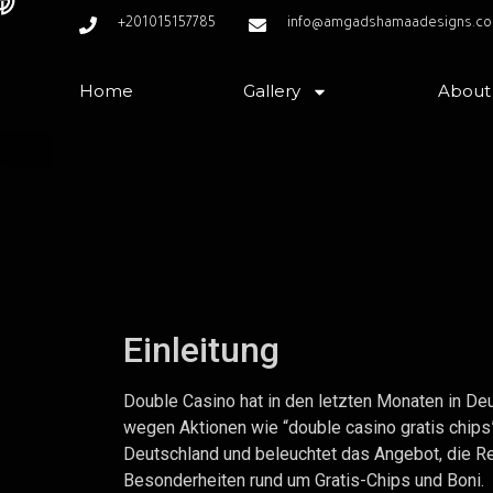
+201015157785
info@amgadshamaadesigns.c
Home
Gallery
About
Einleitung
Double Casino hat in den letzten Monaten in De
wegen Aktionen wie “double casino gratis chips”.
Deutschland und beleuchtet das Angebot, die R
Besonderheiten rund um Gratis-Chips und Boni.