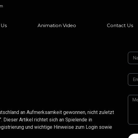
om
 Us
Animation Video
Contact Us
utschland an Aufmerksamkeit gewonnen, nicht zuletzt
 Dieser Artikel richtet sich an Spielende in
egistrierung und wichtige Hinweise zum Login sowie