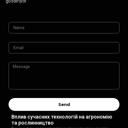
gösteriyor.
Send
Вплив сучасних технологій на агрономію
та рослинництво