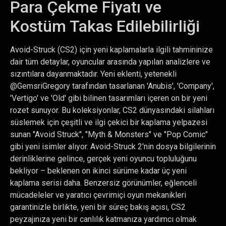
Para Çekme Fiyatı ve
Kostüm Takas Edilebilirliği
Avoid-Struck (CS2) için yeni kaplamalarla ilgili tahmininize
dair tüm detaylar, oyuncular arasında yapılan analizlere ve
sızıntılara dayanmaktadır. Yeni eklenti, yetenekli
@GemsriGregory tarafından tasarlanan 'Anubis', 'Company',
'Vertigo' ve 'Old' gibi bilinen tasarımları içeren on bir yeni
rozet sunuyor. Bu koleksiyonlar, CS2 dünyasındaki silahları
süslemek için çeşitli ve ilgi çekici bir kaplama yelpazesi
sunan "Avoid Struck", "Myth & Monsters" ve "Pop Comic"
gibi yeni isimler alıyor. Avoid-Struck 2'nin dosya bilgilerinin
derinliklerine gelince, gerçek yeni oyuncu topluluğunu
bekliyor – beklenen on ikinci sürüme kadar üç yeni
kaplama serisi daha. Benzersiz görünümler, eğlenceli
mücadeleler ve yaratıcı çevrimiçi oyun mekanikleri
garantinizle birlikte, yeni bir süreç bakış açısı, CS2
peyzajınıza yeni bir canlılık katmanıza yardımcı olmak