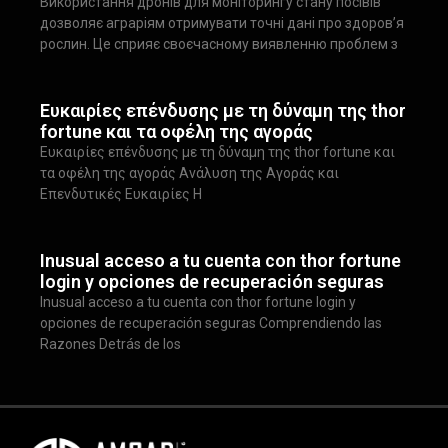
Використання дронів для моніторингу стану посівів
дозволяє аграріям отримувати точні дані про здоров’я
рослин. Це сприяє своєчасному виявленню проблем з
Ευκαιρίες επένδυσης με τη δύναμη της thor
fortune και τα οφέλη της αγοράς
Ευκαιρίες επένδυσης με τη δύναμη της thor fortune και
τα οφέλη της αγοράς Ανάλυση της Αγοράς και
Επενδυτικές Ευκαιρίες Η
Inusual acceso a tu cuenta con thor fortune
login y opciones de recuperación seguras
Inusual acceso a tu cuenta con thor fortune login y
opciones de recuperación seguras Comprendiendo las
Razones Detrás de los