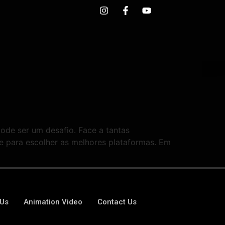
ode ser um desafio. Face a tantas
e para escolher as melhores plataformas. Em
 Us
Animation Video
Contact Us