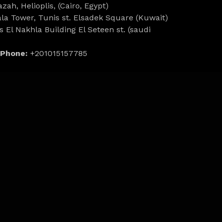
zah, Helioplis, (Cairo, Egypt)
a Tower, Tunis st. Elsadek Square (Kuwait)
s El Nakhla Building El Seteen st. (saudi
Phone:
+201015157785