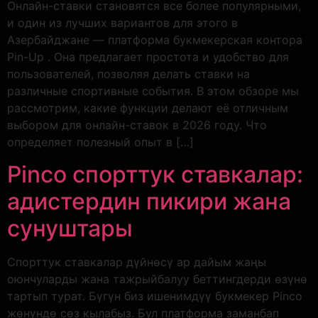
Онлайн-ставки становятся все более популярными,
и один из лучших вариантов для этого в
Азербайджане — платформа букмекерская контора
Pin-Up . Она предлагает простота и удобство для
пользователей, позволяя делать ставки на
различные спортивные события. В этом обзоре мы
рассмотрим, какие функции делают её отличным
выбором для онлайн-ставок в 2026 году. Что
определяет полезный опыт в […]
Pinco спорттук ставкалар:
адистердин пикири жана
сунуштары
Спорттук ставкалар дүйнөсү ар дайым жаңы
оюнчуларды жана тажрыйбалуу беттингдерди өзүнө
тартып турат. Бүгүн биз ишенимдүү букмекер Pinco
жөнүндө сөз кылабыз. Бул платформа заманбап