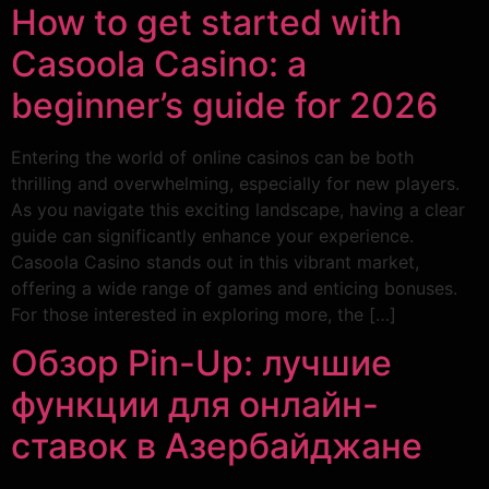
How to get started with
Casoola Casino: a
beginner’s guide for 2026
Entering the world of online casinos can be both
thrilling and overwhelming, especially for new players.
As you navigate this exciting landscape, having a clear
guide can significantly enhance your experience.
Casoola Casino stands out in this vibrant market,
offering a wide range of games and enticing bonuses.
For those interested in exploring more, the […]
Обзор Pin-Up: лучшие
функции для онлайн-
ставок в Азербайджане