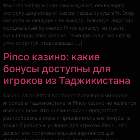
технологиялар менен камсыздалып, оюнчуларга
жогорку деңгээлдеги кызматтарды сунуштайт. Эгер
сиз казино оюндарын кызыкдар болсоңуз, анда сиз
официальный букмекер Pinco аркылуу эң мыкты
сунуштарды таба аласыз. Төмөндө жаңы оюнчулар
үчүн спорттук ставкаларды […]
Pinco казино: какие
бонусы доступны для
игроков из Таджикистана
Казино становятся все более популярными среди
игроков в Таджикистане, и Pinco казино не является
исключением. Это онлайн-казино предлагает
разнообразные игры и привлекательные бонусы, а
также Правила и условия для игроков Pinco , что
делает его привлекательным вариантом для