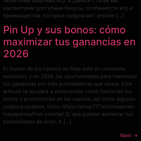
любителей азартных игр. В данной статье мы
рассмотрим доступные бонусы, особенности игр и
преимущества, которые предлагают игроки […]
Pin Up y sus bonos: cómo
maximizar tus ganancias en
2026
El mundo de los casinos en línea está en constante
evolución, y en 2026, las oportunidades para maximizar
tus ganancias son más prometedoras que nunca. Este
artículo te ayudará a comprender cómo funcionan los
bonos y promociones en los casinos, así como algunos
juegos populares, como https://pinup777.mx/maquinas-
tragaperras/fruit-cocktail-2/ que pueden aumentar tus
posibilidades de éxito. A […]
Next
→