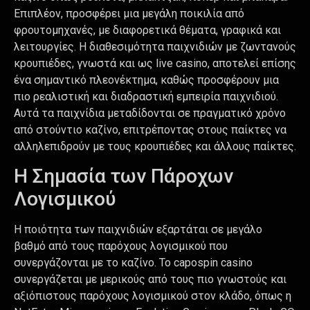
Επιπλέον, προσφέρει μια μεγάλη ποικιλία από
φρουτομηχανές, με διαφορετικά θέματα, γραφικά και
λειτουργίες. Η διαθεσιμότητα παιχνιδιών με ζωντανούς
κρουπιέδες, γνωστά και ως live casino, αποτελεί επίσης
ένα σημαντικό πλεονέκτημα, καθώς προσφέρουν μια
πιο ρεαλιστική και διαδραστική εμπειρία παιχνιδιού.
Αυτά τα παιχνίδια μεταδίδονται σε πραγματικό χρόνο
από στούντιο καζίνο, επιτρέποντας στους παίκτες να
αλληλεπιδρούν με τους κρουπιέδες και άλλους παίκτες.
Η Σημασία των Πάροχων
Λογισμικού
Η ποιότητα των παιχνιδιών εξαρτάται σε μεγάλο
βαθμό από τους παρόχους λογισμικού που
συνεργάζονται με το καζίνο. Το capospin casino
συνεργάζεται με μερικούς από τους πιο γνωστούς και
αξιόπιστους παρόχους λογισμικού στον κλάδο, όπως η