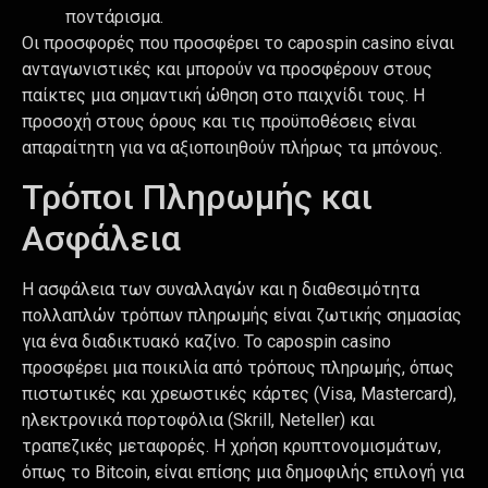
ποντάρισμα.
Οι προσφορές που προσφέρει το capospin casino είναι
ανταγωνιστικές και μπορούν να προσφέρουν στους
παίκτες μια σημαντική ώθηση στο παιχνίδι τους. Η
προσοχή στους όρους και τις προϋποθέσεις είναι
απαραίτητη για να αξιοποιηθούν πλήρως τα μπόνους.
Τρόποι Πληρωμής και
Ασφάλεια
Η ασφάλεια των συναλλαγών και η διαθεσιμότητα
πολλαπλών τρόπων πληρωμής είναι ζωτικής σημασίας
για ένα διαδικτυακό καζίνο. Το capospin casino
προσφέρει μια ποικιλία από τρόπους πληρωμής, όπως
πιστωτικές και χρεωστικές κάρτες (Visa, Mastercard),
ηλεκτρονικά πορτοφόλια (Skrill, Neteller) και
τραπεζικές μεταφορές. Η χρήση κρυπτονομισμάτων,
όπως το Bitcoin, είναι επίσης μια δημοφιλής επιλογή για