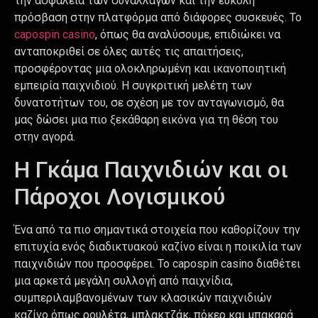
την ασφάλεια των συναλλαγών και την εύκολη
πρόσβαση στην πλατφόρμα από διάφορες συσκευές. Το
capospin casino
, όπως θα αναλύσουμε, επιδιώκει να
ανταποκριθεί σε όλες αυτές τις απαιτήσεις,
προσφέροντας μια ολοκληρωμένη και ικανοποιητική
εμπειρία παιχνιδιού. Η συγκριτική μελέτη των
δυνατοτήτων του, σε σχέση με τον ανταγωνισμό, θα
μας δώσει μια πιο ξεκάθαρη εικόνα για τη θέση του
στην αγορά.
Η Γκάμα Παιχνιδιών και οι
Πάροχοι Λογισμικού
Ένα από τα πιο σημαντικά στοιχεία που καθορίζουν την
επιτυχία ενός διαδικτυακού καζίνο είναι η ποικιλία των
παιχνιδιών που προσφέρει. Το capospin casino διαθέτει
μια αρκετά μεγάλη συλλογή από παιχνίδια,
συμπεριλαμβανομένων των κλασικών παιχνιδιών
καζίνο όπως ρουλέτα, μπλακτζάκ, πόκερ και μπακαρά.