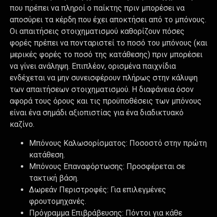
που πρέπει να πληροί ο παίκτης πριν μπορέσει να
αποσύρει τα κέρδη που έχει αποκτήσει από το μπόνους.
Οι απαιτήσεις στοιχηματισμού καθορίζουν πόσες
φορές πρέπει να πονταριστεί το ποσό του μπόνους (και
μερικές φορές το ποσό της κατάθεσης) πριν μπορέσει
να γίνει ανάληψη. Επιπλέον, ορισμένα παιχνίδια
ενδέχεται να μην συνεισφέρουν πλήρως στην κάλυψη
των απαιτήσεων στοιχηματισμού. Η διαφάνεια όσον
αφορά τους όρους και τις προϋποθέσεις των μπόνους
είναι ένα σημάδι αξιοπιστίας για ένα διαδικτυακό
καζίνο.
Μπόνους Καλωσορίσματος: Ποσοστό στην πρώτη
κατάθεση.
Μπόνους Επαναφόρτωσης: Προσφέρεται σε
τακτική βάση.
Δωρεάν Περιστροφές: Για επιλεγμένες
φρουτομηχανές.
Πρόγραμμα Επιβράβευσης: Πόντοι για κάθε