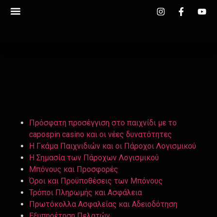
Πρόσφατη προσέγγιση στο παιχνίδι με το
capospin casino και οι νέες δυνατότητες
Η Γκάμα Παιχνιδιών και οι Πάροχοι Λογισμικού
Η Σημασία των Πάροχων Λογισμικού
Μπόνους και Προσφορές
Όροι και Προϋποθέσεις των Μπόνους
Τρόποι Πληρωμής και Ασφάλεια
Πρωτόκολλα Ασφαλείας και Αδειοδότηση
Εξυπηρέτηση Πελατών