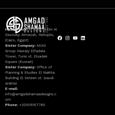
Head Office:
11 Galal Al Din Al
Desouky, Almazah, Helioplis,
(Cairo, Egypt)
Sister Company:
ASAD
Group Hawaly Elfadala
Tower, Tunis st. Elsadek
Square (Kuwait)
Sister Company:
Office of
Planning & Studies El Nakhla
Building El Seteen st. (saudi
arabia)
E-mail:
info@amgadshamaadesigns.c
om
Phone:
+201015157785