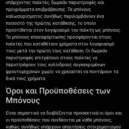
υπάρχοντες παίκτες, δωρεάν περιστροφές και
προγράμματα επιβράβευσης. Τα μπόνους
καλωσορίσματος συνήθως περιλαμβάνουν ένα
ποσοστό της πρώτης κατάθεσης, το οποίο
προστίθεται στον λογαριασμό του παίκτη ως μπόνους.
Τα μπόνους επαναφόρτωσης προσφέρονται στους
παίκτες που καταθέτουν χρήματα στον λογαριασμό
τους μετά την πρώτη τους κατάθεση. Οι δωρεάν
περιστροφές επιτρέπουν στους παίκτες να
περιστρέψουν τους κυλίνδρους συγκεκριμένων
φρουτομηχανών χωρίς να χρειαστεί να ποντάρουν τα
δικά τους χρήματα.
Όροι και Προϋποθέσεις των
Μπόνους
Είναι σημαντικό να διαβάζονται προσεκτικά οι όροι και
οι προϋποθέσεις που συνδέονται με κάθε μπόνους,
καθώς συνήθως υπάρχουν απαιτήσεις στοιχηματισμού