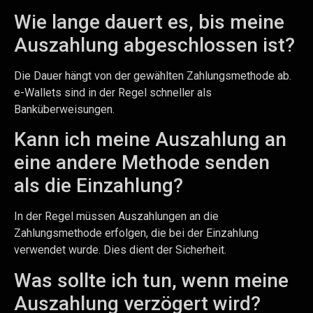
Wie lange dauert es, bis meine
Auszahlung abgeschlossen ist?
Die Dauer hängt von der gewählten Zahlungsmethode ab.
e-Wallets sind in der Regel schneller als
Banküberweisungen.
Kann ich meine Auszahlung an
eine andere Methode senden
als die Einzahlung?
In der Regel müssen Auszahlungen an die
Zahlungsmethode erfolgen, die bei der Einzahlung
verwendet wurde. Dies dient der Sicherheit.
Was sollte ich tun, wenn meine
Auszahlung verzögert wird?