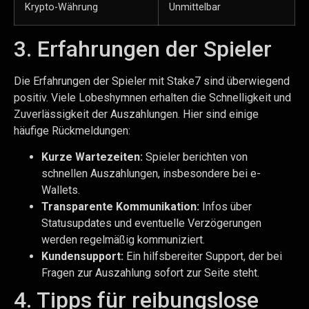
Krypto-Währung
Unmittelbar
3. Erfahrungen der Spieler
Die Erfahrungen der Spieler mit Stake7 sind überwiegend
positiv. Viele Lobeshymnen erhalten die Schnelligkeit und
Zuverlässigkeit der Auszahlungen. Hier sind einige
häufige Rückmeldungen:
Kurze Wartezeiten:
Spieler berichten von
schnellen Auszahlungen, insbesondere bei e-
Wallets.
Transparente Kommunikation:
Infos über
Statusupdates und eventuelle Verzögerungen
werden regelmäßig kommuniziert.
Kundensupport:
Ein hilfsbereiter Support, der bei
Fragen zur Auszahlung sofort zur Seite steht.
4. Tipps für reibungslose