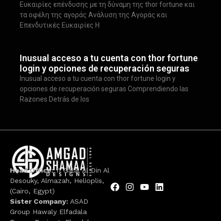
Ευκαιρίες επένδυσης με τη δύναμη της thor fortune και
τα οφέλη της αγοράς Ανάλυση της Αγοράς και
Επενδυτικές Ευκαιρίες Η
Inusual acceso a tu cuenta con thor fortune
login y opciones de recuperación seguras
Inusual acceso a tu cuenta con thor fortune login y
opciones de recuperación seguras Comprendiendo las
Razones Detrás de los
Head Office:
11 Galal Al Din Al
Desouky, Almazah, Helioplis,
(Cairo, Egypt)
Sister Company:
ASAD
Group Hawaly Elfadala