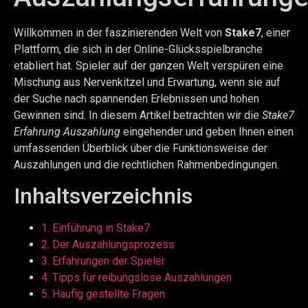
Willkommen in der faszinierenden Welt von
Stake7
, einer
Plattform, die sich in der Online-Glücksspielbranche
etabliert hat. Spieler auf der ganzen Welt verspüren eine
Mischung aus Nervenkitzel und Erwartung, wenn sie auf
der Suche nach spannenden Erlebnissen und hohen
Gewinnen sind. In diesem Artikel betrachten wir die
Stake7
Erfahrung Auszahlung
eingehender und geben Ihnen einen
umfassenden Überblick über die Funktionsweise der
Auszahlungen und die rechtlichen Rahmenbedingungen.
Inhaltsverzeichnis
1. Einführung in Stake7
2. Der Auszahlungsprozess
3. Erfahrungen der Spieler
4. Tipps für reibungslose Auszahlungen
5. Häufig gestellte Fragen