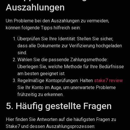
Auszahlungen
Um Probleme bei den Auszahlungen zu vermeiden,
können folgende Tipps hilfreich sein:
Überprüfen Sie Ihre Identität: Stellen Sie sicher,
dass alle Dokumente zur Verifizierung hochgeladen
sind.
Wählen Sie die passende Zahlungsmethode:
Überlegen Sie, welche Methode für Ihre Bedürfnisse
am besten geeignet ist.
Regelmäßige Kontoprüfungen: Halten
stake7 review
Sie Ihr Konto im Auge, um unerwartete Probleme
frühzeitig zu erkennen.
5. Häufig gestellte Fragen
Hier finden Sie Antworten auf die häufigsten Fragen zu
Stake7 und dessen Auszahlungsprozessen: