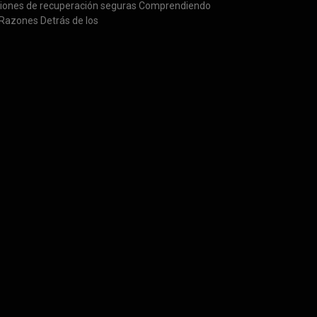
iones de recuperación seguras Comprendiendo
 Razones Detrás de los