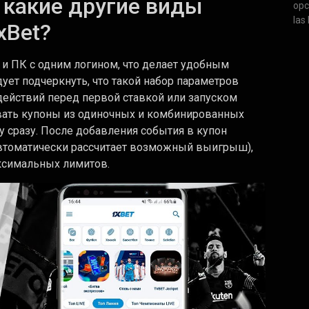
 какие другие виды
opc
las
xBet?
S и ПК с одним логином, что делает удобным
ует подчеркнуть, что такой набор параметров
действий перед первой ставкой или запуском
авать купоны из одиночных и комбинированных
 сразу. После добавления события в купон
 автоматически рассчитает возможный выигрыш),
ксимальных лимитов.