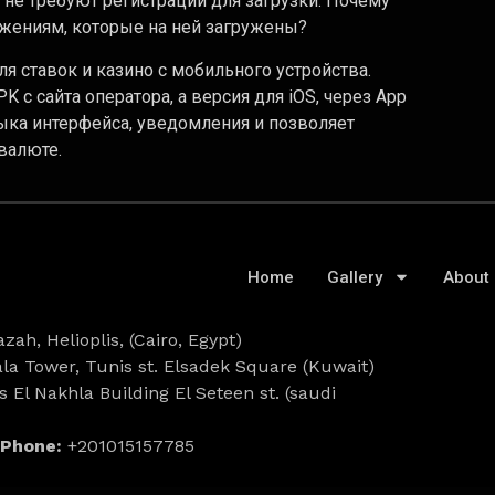
и не требуют регистрации для загрузки. Почему
жениям, которые на ней загружены?
 ставок и казино с мобильного устройства.
K с сайта оператора, а версия для iOS, через App
ыка интерфейса, уведомления и позволяет
валюте.
Home
Gallery
About
zah, Helioplis, (Cairo, Egypt)
a Tower, Tunis st. Elsadek Square (Kuwait)
s El Nakhla Building El Seteen st. (saudi
Phone:
+201015157785