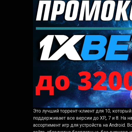
Это лучший торрент-клиент для 10, которы
поддерживает все версии до XP,, 7 и 8. Н
ассортимент игр для устройств на Android.