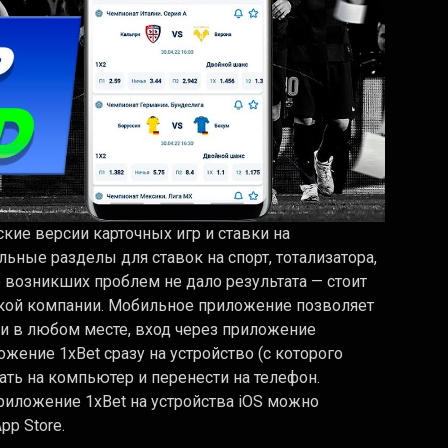
кие версии карточных игр и ставки на
ельные разделы для ставок на спорт, тотализатора,
е возникших проблем не дало результата — стоит
кой компании. Мобильное приложение позволяет
и в любом месте, вход через приложение
жение 1xBet сразу на устройство (с которого
чать на компьютер и перенести на телефон.
риложение 1xBet на устройства iOS можно
p Store.