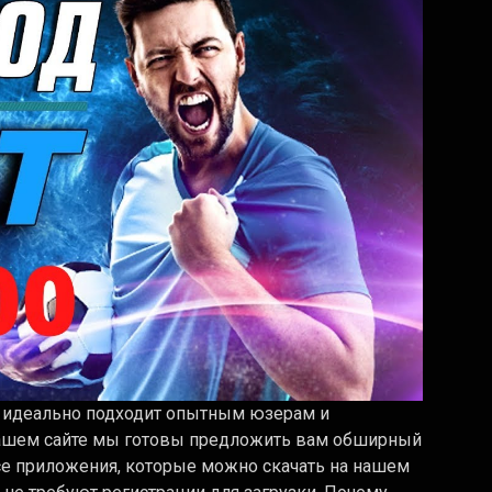
й идеально подходит опытным юзерам и
а нашем сайте мы готовы предложить вам обширный
 Все приложения, которые можно скачать на нашем