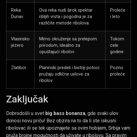
Reka
Ova reka nudi širok spektar
Proleće
Dunav
ribljih vrsta i pogodna je za
i leto
različite metode ribolova.
Vlasinsko
Mirno okruženje sa prelepom
Tokom
jezero
prirodom, idealno za
cele
opuštajući ribolov.
godine
Zlatibor
Planinski predeli i bistriji potoci
Pozno
pružaju odlične uslove za
proleće
ribolov.
Zaključak
Dobrodošli u svet
big bass bonanza
, gde svaki ulov
donosi novu priču! Bez obzira na to da li ste iskusni
ribolovac ili se tek upoznajete sa ovim hobijem, Srbija vam
pruža brojne mogućnosti da uživate u ribolovu. Sa pravim