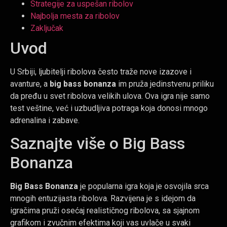
Strategije za uspešan ribolov
Najbolja mesta za ribolov
Zaključak
Uvod
U Srbiji, ljubitelji ribolova često traže nove izazove i
avanture, a
big bass bonanza
im pruža jedinstvenu priliku
da pređu u svet ribolova velikih ulova. Ova igra nije samo
test veštine, već i uzbudljiva potraga koja donosi mnogo
adrenalina i zabave.
Saznajte više o Big Bass
Bonanza
Big Bass Bonanza
je popularna igra koja je osvojila srca
mnogih entuzijasta ribolova. Razvijena je s idejom da
igračima pruži osećaj realističnog ribolova, sa sjajnom
grafikom i zvučnim efektima koji vas uvlače u svaki