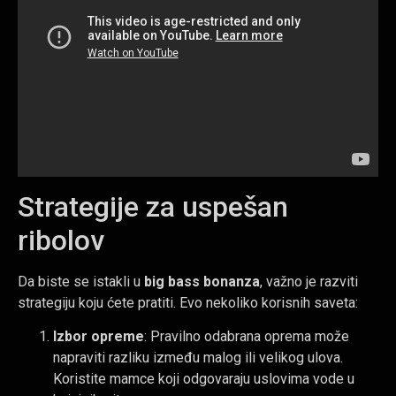
Strategije za uspešan
ribolov
Da biste se istakli u
big bass bonanza
, važno je razviti
strategiju koju ćete pratiti. Evo nekoliko korisnih saveta:
Izbor opreme
: Pravilno odabrana oprema može
napraviti razliku između malog ili velikog ulova.
Koristite mamce koji odgovaraju uslovima vode u