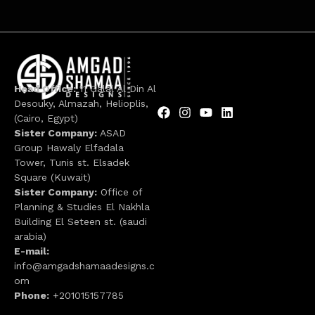
Head Office:
11 Galal Al Din Al
Desouky, Almazah, Helioplis,
(Cairo, Egypt)
Sister Company:
ASAD
Group Hawaly Elfadala
Tower, Tunis st. Elsadek
Square (Kuwait)
Sister Company:
Office of
Planning & Studies El Nakhla
Building El Seteen st. (saudi
arabia)
E-mail:
info@amgadshamaadesigns.c
om
Phone:
+201015157785