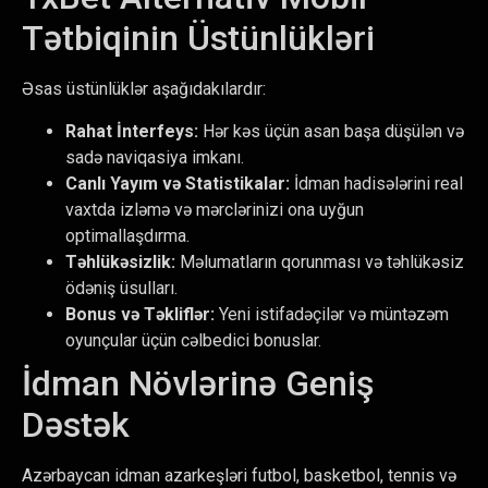
Tətbiqinin Üstünlükləri
Əsas üstünlüklər aşağıdakılardır:
Rahat İnterfeys:
Hər kəs üçün asan başa düşülən və
sadə naviqasiya imkanı.
Canlı Yayım və Statistikalar:
İdman hadisələrini real
vaxtda izləmə və mərclərinizi ona uyğun
optimallaşdırma.
Təhlükəsizlik:
Məlumatların qorunması və təhlükəsiz
ödəniş üsulları.
Bonus və Təkliflər:
Yeni istifadəçilər və müntəzəm
oyunçular üçün cəlbedici bonuslar.
İdman Növlərinə Geniş
Dəstək
Azərbaycan idman azarkeşləri futbol, basketbol, tennis və