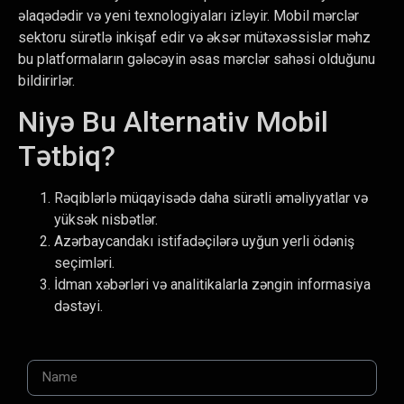
əlaqədədir və yeni texnologiyaları izləyir. Mobil mərclər
sektoru sürətlə inkişaf edir və əksər mütəxəssislər məhz
bu platformaların gələcəyin əsas mərclər sahəsi olduğunu
bildirirlər.
Niyə Bu Alternativ Mobil
Tətbiq?
Rəqiblərlə müqayisədə daha sürətli əməliyyatlar və
yüksək nisbətlər.
Azərbaycandakı istifadəçilərə uyğun yerli ödəniş
seçimləri.
İdman xəbərləri və analitikalarla zəngin informasiya
dəstəyi.