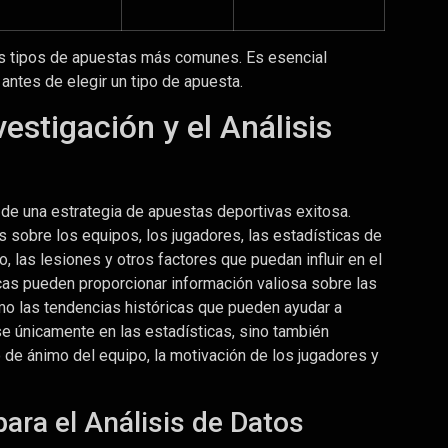
os tipos de apuestas más comunes. Es esencial
 antes de elegir un tipo de apuesta.
estigación y el Análisis
r de una estrategia de apuestas deportivas exitosa.
es sobre los equipos, los jugadores, las estadísticas de
, las lesiones y otros factores que puedan influir en el
cas pueden proporcionar información valiosa sobre las
mo las tendencias históricas que pueden ayudar a
se únicamente en las estadísticas, sino también
o de ánimo del equipo, la motivación de los jugadores y
ara el Análisis de Datos