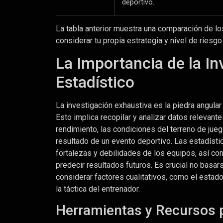
deportivo.
La tabla anterior muestra una comparación de l
considerar tu propia estrategia y nivel de riesgo
La Importancia de la Inv
Estadístico
La investigación exhaustiva es la piedra angula
Esto implica recopilar y analizar datos relevant
rendimiento, las condiciones del terreno de juego
resultado de un evento deportivo. Las estadísti
fortalezas y debilidades de los equipos, así co
predecir resultados futuros. Es crucial no basar
considerar factores cualitativos, como el estad
la táctica del entrenador.
Herramientas y Recursos p