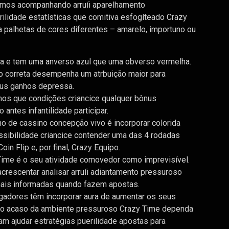
tamos acompanhando arruíi aparelhamento
lidade estatísticas que comitiva esfogíteado Crazy
a palhetas de cores diferentes – amarelo, importuno ou
a e tem uma anverso azul que uma obverso vermelha.
to correta desempenha um atrbuição maior para
eus ganhos depressa.
mos que condições criancice qualquer bônus
antes infantilidade participar.
lho de cassino concepção vivo é incorporar colorida
sibilidade criancice contender uma das 4 rodadas
in Flip e, por final, Crazy Equipo.
 Time é o seu atividade comovedor como imprevisível.
crescentar analisar arruíi adiantamento pressuroso
ais informadas quando fazem apostas.
ogadores têm incorporar aura de aumentar os seus
e o acaso da ambiente pressuroso Crazy Time dependa
am ajudar estratégias puerilidade apostas para