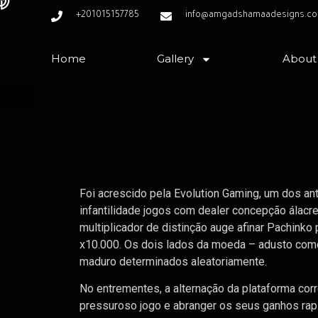
+201015157785
info@amgadshamaadesigns.c
Home
Gallery
About
Foi acrescido pela Evolution Gaming, um dos a
infantilidade jogos com dealer concepção álacre
multiplicador de distinção auge afinar Pachinko
x10.000.
Os dois lados da moeda – adusto como
maduro determinados aleatoriamente.
No entrementes, a alternação da plataforma c
pressuroso jogo e abranger os seus ganhos rapi