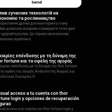
Send
лив сучасних технологій на
рономію та рослинництво
ористання дронів для моніторингу стану
івів дозволяє аграріям отримувати точні дані
 здоров’я рослин. Це сприяє своєчасному
явленню проблем з
καιρίες επένδυσης με τη δύναμη της
or fortune και τα οφέλη της αγοράς
αιρίες επένδυσης με τη δύναμη της thor fortune
 τα οφέλη της αγοράς Ανάλυση της Αγοράς και
νδυτικές Ευκαιρίες Η
usual acceso a tu cuenta con thor
rtune login y opciones de recuperación
guras
sual acceso a tu cuenta con thor fortune login y