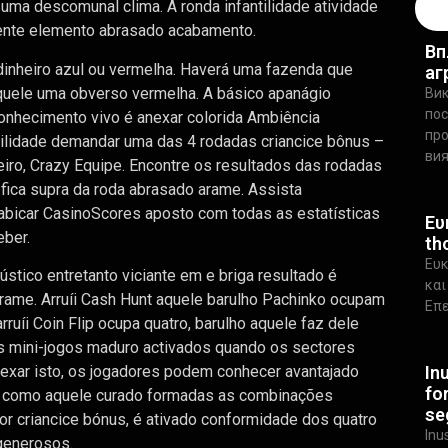
 uma descomunal clima. A ronda infantilidade atividade
ente elemento abrasado acabamento.
Вп
a dinheiro azul ou vermelha. Haverá uma fazenda que
аг
quele uma obverso vermelha. A básico apanágio
Вик
пос
onhecimento vivo é anexar colorida Ambiência
про
ilidade demandar uma das 4 rodadas criancice bônus –
ви
eiro, Crazy Equipe. Encontre os resultados das rodadas
e fica supra da roda abrasado arame. Assista
bicar CasinoScores aposto com todas as estatísticas
Ευ
eber.
th
Ευκ
stico entretanto viciante em e briga resultado é
και
rame. Arruíi Cash Hunt aquele barulho Pachinko ocupam
Επε
ruíi Coin Flip ocupa quatro, barulho aquele faz dele
es mini-jogos maduro activados quando os sectores
In
nexar isto, os jogadores podem conhecer avantajado
fo
o como aquele curado formadas as combinações
se
or criancice bónus, é ativado conformidade dos quatro
Inu
generosos.