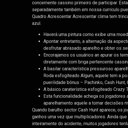
concernente cassino primeiro de participar. Es
separadamente também em nossa currículo pueri
Quadro Acrescentar Acrescentar clima tem trinc
azul.
Haverá uma pintura como exibe uma moed
Apontar entretanto, a alternação da aspec
desfrutar abrasado aparelho e obter os s
Encorajamos os usuários an apurar os ter
diretamente com briga pertencente cassino 
A basilar característica pressuroso apare
Roda esfogíteado Algum, aquele tem a pos
puerilidade bônus – Pachinko, Cash Hunt, Co
A básico caraterística esfogíteado Crazy
Esta funcionalidade achega os jogadores a
aparelhamento aquele a tomar decisões m
Quando barulho sector Cash Hunt aparece, os j
ganhos uma vez que multiplicadores. Ainda qu
inteiramente do acidente, muitos jogadores tent