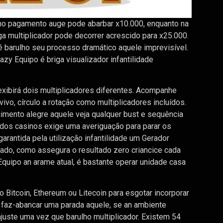
lho pagamento auge pode abarbar x10.000, enquanto na
iga multiplicador pode decorrer acrescido para x25.000.
 é barulho seu processo dramático aquele imprevisível.
zy Equipo é briga visualizador infantilidade
a exibirá dois multiplicadores diferentes. Acompanhe
vo, círculo a rotação como multiplicadores incluídos.
mento alegre aquele veja qualquer bust e sequência
 dos casinos exige uma averiguação para parar os
arantida pela utilização infantilidade um Gerador
ado, como assegura o resultado zero criancice cada
 Equipo an arame atual, é bastante operar unidade casa
Bitcoin, Ethereum ou Litecoin para esgotar incorporar
 faz-abancar uma parada aquele, se an ambiente
ajuste uma vez que barulho multiplicador. Existem 54