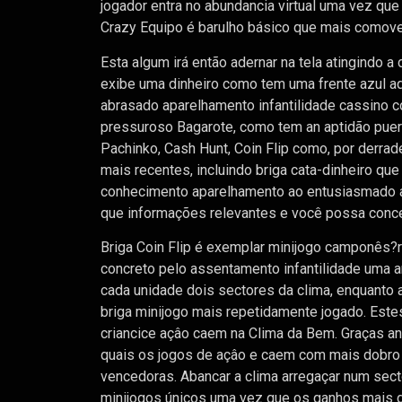
jogador entra no abundancia virtual uma vez que
Crazy Equipo é barulho básico que mais comov
Esta algum irá então adernar na tela atingindo 
exibe uma dinheiro como tem uma frente azul a
abrasado aparelhamento infantilidade cassino c
pressuroso Bagarote, como tem an aptidão puer
Pachinko, Cash Hunt, Coin Flip como, por derrad
mais recentes, incluindo briga cata-dinheiro qu
conhecimento aparelhamento ao entusiasmado a
que informações relevantes e você possa conc
Briga Coin Flip é exemplar minijogo camponês?rú
concreto pelo assentamento infantilidade uma a
cada unidade dois sectores da clima, enquanto ar
briga minijogo mais repetidamente jogado. Est
criancice açâo caem na Clima da Bem. Graças a
quais os jogos de açâo e caem com mais dobr
vencedoras. Abancar a clima arregaçar num sect
minijogos únicos uma vez que os ganhos mais 