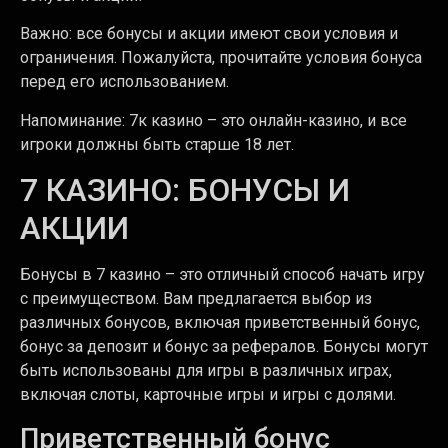
Важно: все бонусы и акции имеют свои условия и
ограничения. Пожалуйста, прочитайте условия бонуса
перед его использованием.
Напоминание: 7к казино – это онлайн-казино, и все
игроки должны быть старше 18 лет.
7 КАЗИНО: БОНУСЫ И
АКЦИИ
Бонусы в 7 казино – это отличный способ начать игру
с преимуществом. Вам предлагается выбор из
различных бонусов, включая приветственный бонус,
бонус за депозит и бонус за рефералов. Бонусы могут
быть использованы для игры в различных играх,
включая слоты, карточные игры и игры с долями.
Приветственный бонус