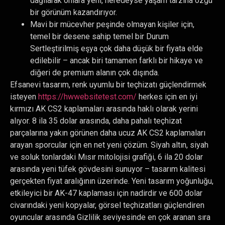
dağılarak onlara yeni, neredeyse yaşam tarzına özgü
bir görünüm kazandırıyor.
Mavi bir mücevher peşinde olmayan kişiler için,
temel bir desene sahip temel bir Durum
Sertleştirilmiş eşya çok daha düşük bir fiyata elde
edilebilir – ancak biri tamamen farklı bir hikaye ve
diğeri de premium alanın çok dışında.
Efsanevi tasarım, renk uyumlu bir teçhizatı güçlendirmek
isteyen
https://hwwebsitetest.com/
herkes için en iyi
kırmızı AK CS2 kaplamaları arasında haklı olarak yerini
alıyor. 8 ila 35 dolar arasında, daha pahalı teçhizat
parçalarına yakın görünen daha ucuz AK CS2 kaplamaları
arayan sporcular için en net yeni çözüm. Siyah altın, siyah
ve soluk tonlardaki Mısır mitolojisi grafiği, 6 ila 20 dolar
arasında yeni tüfek gövdesini sunuyor – tasarım kalitesi
gerçekten fiyat aralığının üzerinde. Yeni tasarım yoğunluğu,
etkileyici bir AK-47 kaplaması için nadirdir ve 600 dolar
civarındaki yeni kopyalar, görsel teçhizatları güçlendiren
oyuncular arasında Gizlilik seviyesinde en çok aranan sıra