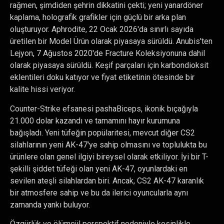
rağmen, şimdiden şehrin dikkatini çekti; yeni yanardöner
kaplama, holografik grafikler için güçlü bir arka plan
oluşturuyor. Aphrodite, 22 Ocak 2026'da sınırlı sayıda
üretilen bir Model Ürün olarak piyasaya sürüldü. Anubis'ten
Lejyon, 7 Ağustos 2020'de Fracture Koleksiyonuna dahil
olarak piyasaya sürüldü. Keşif parçaları için karbondioksit
eklentileri doku katıyor ve fiyat etiketinin ötesinde bir
kalite hissi veriyor.
Counter-Strike efsanesi pashaBiceps, ikonik bıçağıyla
21.000 dolar kazandı ve tamamını hayır kurumuna
bağışladı. Yeni tüfeğin popülaritesi, mevcut diğer CS2
silahlarının yeni AK-47'ye sahip olmasını ve toplulukta bu
ürünlere olan genel ilgiyi bireysel olarak etkiliyor. İyi bir T-
şekilli şiddet tüfeği olan yeni AK-47, oyunlardaki en
sevilen ateşli silahlardan biri. Ancak, CS2 AK-47 karanlık
bir atmosfere sahip ve bu da ilerici oyuncularla aynı
zamanda yankı buluyor.
Özgürlük ve ölümcül perspektif nedeniyle kesinlikle