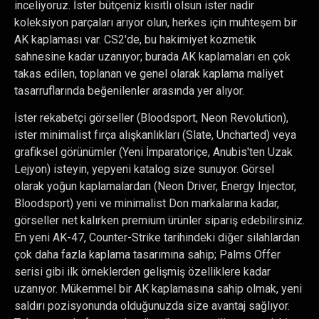
inceliyoruz. İster bütçeniz kısıtlı olsun ister nadir
koleksiyon parçaları arıyor olun, herkes için muhteşem bir
AK kaplaması var. CS2'de, bu hakimiyet kozmetik
sahnesine kadar uzanıyor; burada AK kaplamaları en çok
takas edilen, toplanan ve genel olarak kaplama maliyet
tasarruflarında beğenilenler arasında yer alıyor.
İster rekabetçi görseller (Bloodsport, Neon Revolution),
ister minimalist fırça alışkanlıkları (Slate, Uncharted) veya
grafiksel görünümler (Yeni İmparatoriçe, Anubis'ten Uzak
Lejyon) isteyin, yepyeni katalog size sunuyor. Görsel
olarak yoğun kaplamalardan (Neon Driver, Energy Injector,
Bloodsport) yeni ve minimalist Don markalarına kadar,
görseller net kalırken premium ürünler sipariş edebilirsiniz.
En yeni AK-47, Counter-Strike tarihindeki diğer silahlardan
çok daha fazla kaplama tasarımına sahip; Palms Offer
serisi gibi ilk örneklerden gelişmiş özelliklere kadar
uzanıyor. Mükemmel bir AK kaplamasına sahip olmak, yeni
saldırı pozisyonunda olduğunuzda size avantaj sağlıyor.