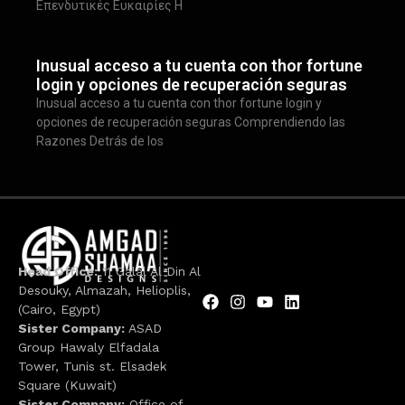
Επενδυτικές Ευκαιρίες Η
Inusual acceso a tu cuenta con thor fortune
login y opciones de recuperación seguras
Inusual acceso a tu cuenta con thor fortune login y
opciones de recuperación seguras Comprendiendo las
Razones Detrás de los
Head Office:
11 Galal Al Din Al
Desouky, Almazah, Helioplis,
(Cairo, Egypt)
Sister Company:
ASAD
Group Hawaly Elfadala
Tower, Tunis st. Elsadek
Square (Kuwait)
Sister Company:
Office of