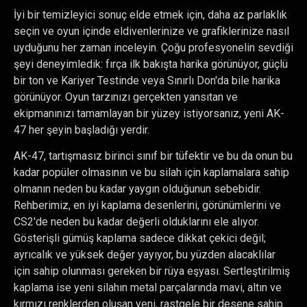
İyi bir temizleyici sonuç elde etmek için, daha az parlaklık
seçin ve oyun içinde eldivenlerinize ve grafiklerinize nasıl
uyduğunu her zaman inceleyin. Çoğu profesyonelin sevdiği
şeyi deneyimledik: fırça ilk bakışta harika görünüyor, güçlü
bir ton ve Kariyer Testinde veya Sınırlı Don'da bile harika
görünüyor. Oyun tarzınızı gerçekten yansıtan ve
ekipmanınızı tamamlayan bir yüzey istiyorsanız, yeni AK-
47 her şeyin başladığı yerdir.
AK-47, tartışmasız birinci sınıf bir tüfektir ve bu da onun bu
kadar popüler olmasının ve bu silah için kaplamalara sahip
olmanın neden bu kadar yaygın olduğunun sebebidir.
Rehberimiz, en iyi kaplama desenlerini, görünümlerini ve
CS2'de neden bu kadar değerli olduklarını ele alıyor.
Gösterişli gümüş kaplama sadece dikkat çekici değil;
ayrıcalık ve yüksek değer yayıyor, bu yüzden alacaklılar
için sahip olunması gereken bir rüya eşyası. Sertleştirilmiş
kaplama ise yeni silahın metal parçalarında mavi, altın ve
kırmızı renklerden oluşan yeni, rastgele bir desene sahip.