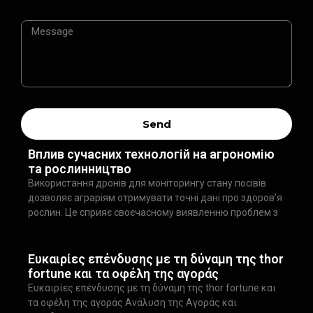
Send
Вплив сучасних технологій на агрономію
та рослинництво
Використання дронів для моніторингу стану посівів
дозволяє аграріям отримувати точні дані про здоров’я
рослин. Це сприяє своєчасному виявленню проблем з
Ευκαιρίες επένδυσης με τη δύναμη της thor
fortune και τα οφέλη της αγοράς
Ευκαιρίες επένδυσης με τη δύναμη της thor fortune και
τα οφέλη της αγοράς Ανάλυση της Αγοράς και