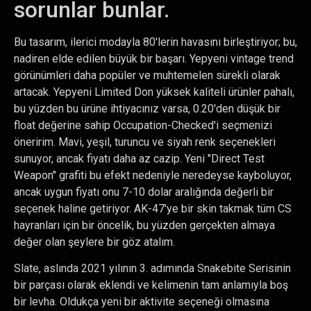
sorunlar bunlar.
Bu tasarım, ilerici modayla 80'lerin havasını birleştiriyor; bu,
nadiren elde edilen büyük bir başarı. Yepyeni vintage trend
görünümleri daha popüler ve muhtemelen sürekli olarak
artacak. Yepyeni Limited Don yüksek kaliteli ürünler pahalı,
bu yüzden bu ürüne ihtiyacınız varsa, 0.20'den düşük bir
float değerine sahip Occupation-Checked'i seçmenizi
öneririm. Mavi, yeşil, turuncu ve siyah renk seçenekleri
sunuyor, ancak fiyatı daha az cazip. Yeni "Direct Test
Weapon" grafiti bu efekt nedeniyle neredeyse kayboluyor,
ancak uygun fiyatı onu 7-10 dolar aralığında değerli bir
seçenek haline getiriyor. AK-47'ye bir skin takmak tüm CS
hayranları için bir öncelik, bu yüzden gerçekten almaya
değer olan şeylere bir göz atalım.
Slate, aslında 2021 yılının 3. adımında Snakebite Serisinin
bir parçası olarak eklendi ve kelimenin tam anlamıyla boş
bir levha. Oldukça yeni bir aktivite seçeneği olmasına