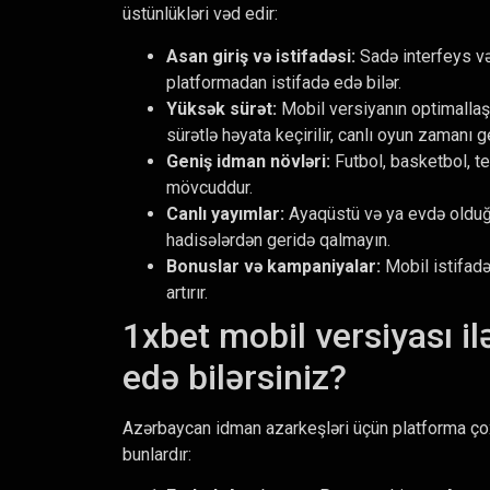
üstünlükləri vəd edir:
Asan giriş və istifadəsi:
Sadə interfeys və 
platformadan istifadə edə bilər.
Yüksək sürət:
Mobil versiyanın optimallaş
sürətlə həyata keçirilir, canlı oyun zamanı 
Geniş idman növləri:
Futbol, basketbol, te
mövcuddur.
Canlı yayımlar:
Ayaqüstü və ya evdə olduğu
hadisələrdən geridə qalmayın.
Bonuslar və kampaniyalar:
Mobil istifadə
artırır.
1xbet mobil versiyası i
edə bilərsiniz?
Azərbaycan idman azarkeşləri üçün platforma çox
bunlardır: