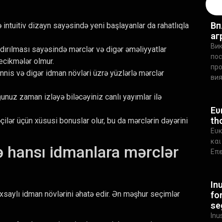
Вп
intuitiv dizayn sayəsində yeni başlayanlar da rahatlıqla
аг
Вик
dırılması sayəsində mərclər və digər əməliyyatlar
пос
gecikmələr olmur.
про
nnis və digər idman növləri üzrə yüzlərlə mərclər
ви
nuz zaman izləyə biləcəyiniz canlı yayımlar ilə
Ευ
th
çilər üçün xüsusi bonuslar olur, bu da mərclərin dəyərini
Ευκ
και
lə hansı idmanlara mərclər
Επε
In
saylı idman növlərini əhatə edir. Ən məşhur seçimlər
fo
se
Inu