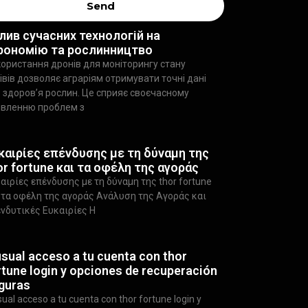
Send
лив сучасних технологій на
рономію та рослинництво
ористання дронів для моніторингу стану
івів дозволяє аграріям отримувати точні дані
 здоров’я рослин. Це сприяє своєчасному
явленню проблем з
καιρίες επένδυσης με τη δύναμη της
or fortune και τα οφέλη της αγοράς
αιρίες επένδυσης με τη δύναμη της thor fortune
 τα οφέλη της αγοράς Ανάλυση της Αγοράς και
νδυτικές Ευκαιρίες Η
usual acceso a tu cuenta con thor
rtune login y opciones de recuperación
guras
sual acceso a tu cuenta con thor fortune login y