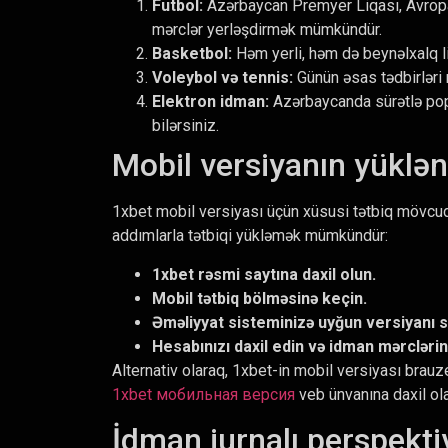
Futbol:
Azərbaycan Premyer Liqası, Avropa
mərclər yerləşdirmək mümkündür.
Basketbol:
Həm yerli, həm də beynəlxalq l
Voleybol və tennis:
Günün əsas tədbirləri m
Elektron idman:
Azərbaycanda sürətlə popu
bilərsiniz.
Mobil versiyanın yüklən
1xbet mobil versiyası üçün xüsusi tətbiq mövcudd
addımlarla tətbiqi yükləmək mümkündür:
1xbet rəsmi saytına daxil olun.
Mobil tətbiq bölməsinə keçin.
Əməliyyat sisteminizə uyğun versiyanı s
Hesabınızı daxil edin və idman mərclərin
Alternativ olaraq, 1xbet-in mobil versiyası brau
1xbet мобильная версия
veb ünvanına daxil ola
İdman jurnalı perspekti