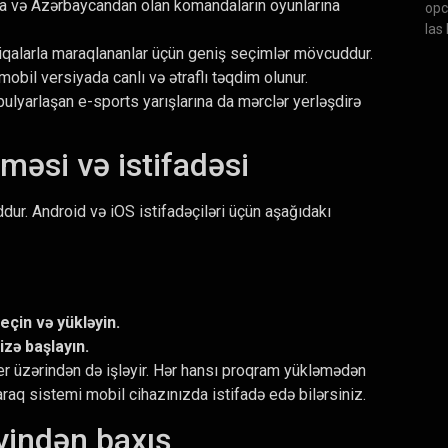
 və Azərbaycandan olan komandaların oyunlarına
opc
las
iqalarla maraqlananlar üçün geniş seçimlər mövcuddur.
obil versiyada canlı və ətraflı təqdim olunur.
lyarlaşan e-sports yarışlarına da mərclər yerləşdirə
məsi və istifadəsi
ur. Android və iOS istifadəçiləri üçün aşağıdakı
eçin və yükləyin.
izə başlayın.
zer üzərindən də işləyir. Hər hansı proqram yükləmədən
raq sistemi mobil cihazınızda istifadə edə bilərsiniz.
vindən baxış