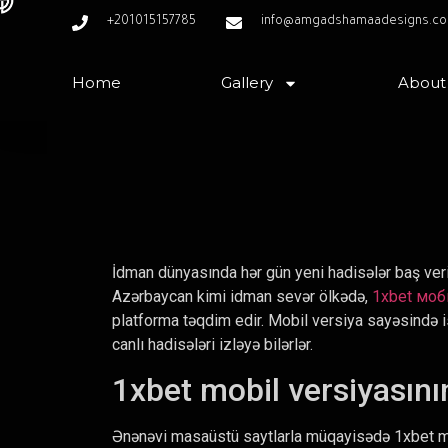
+201015157785
info@amgadshamaadesigns.c
Home
Gallery
About
İdman dünyasında hər gün yeni hadisələr baş verir 
Azərbaycan kimi idman sevər ölkədə,
1xbet моб
platforma təqdim edir. Mobil versiya sayəsində ist
canlı hadisələri izləyə bilərlər.
1xbet mobil versiyasını
Ənənəvi masaüstü saytlarla müqayisədə 1xbet mo