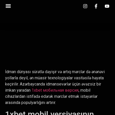
İdman dünyası sürətlə dəyişir və artıq mərclər də ənənəvi
yollarla deyil, ən müasir texnologiyalar vasitəsilə həyata
keçirilir. Azərbaycanda idmansevərlər üçün əvəzsiz bir
imkan yaradan
1xbet мобильная версия
, mobil
cihazlardan istifadə edərək mərclər etmək istəyənlər
arasında populyarlığını artırır.
1xbet mobil versiyasının