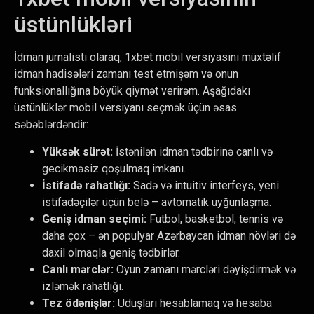
üstünlükləri
İdman jurnalisti olaraq, 1xbet mobil versiyasını müxtəlif
idman hadisələri zamanı test etmişəm və onun
funksionallığına böyük qiymət verirəm. Aşağıdakı
üstünlüklər mobil versiyanı seçmək üçün əsas
səbəblərdəndir:
Yüksək sürət:
İstənilən idman tədbirinə canlı və
gecikməsiz qoşulmaq imkanı.
İstifadə rahatlığı:
Sadə və intuitiv interfeys, yeni
istifadəçilər üçün belə – avtomatik uyğunlaşma.
Geniş idman seçimi:
Futbol, basketbol, tennis və
daha çox – ən populyar Azərbaycan idman növləri də
daxil olmaqla geniş tədbirlər.
Canlı mərclər:
Oyun zamanı mərcləri dəyişdirmək və
izləmək rahatlığı.
Tez ödənişlər:
Uduşları hesablamaq və hesaba