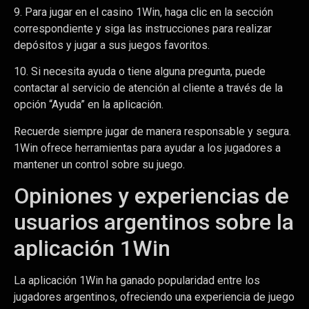
9. Para jugar en el casino 1Win, haga clic en la sección
correspondiente y siga las instrucciones para realizar
depósitos y jugar a sus juegos favoritos.
10. Si necesita ayuda o tiene alguna pregunta, puede
contactar al servicio de atención al cliente a través de la
opción “Ayuda” en la aplicación.
Recuerde siempre jugar de manera responsable y segura.
1Win ofrece herramientas para ayudar a los jugadores a
mantener un control sobre su juego.
Opiniones y experiencias de
usuarios argentinos sobre la
aplicación 1Win
La aplicación 1Win ha ganado popularidad entre los
jugadores argentinos, ofreciendo una experiencia de juego