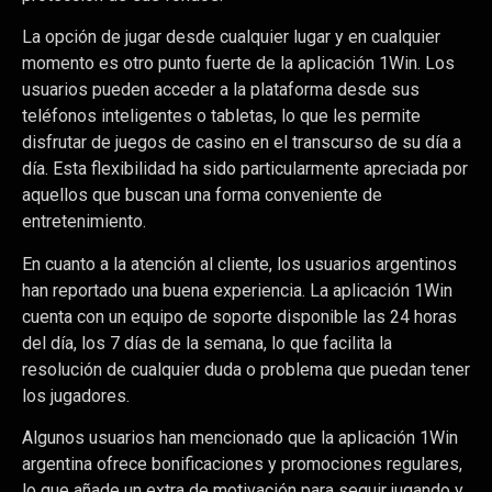
La opción de jugar desde cualquier lugar y en cualquier
momento es otro punto fuerte de la aplicación 1Win. Los
usuarios pueden acceder a la plataforma desde sus
teléfonos inteligentes o tabletas, lo que les permite
disfrutar de juegos de casino en el transcurso de su día a
día. Esta flexibilidad ha sido particularmente apreciada por
aquellos que buscan una forma conveniente de
entretenimiento.
En cuanto a la atención al cliente, los usuarios argentinos
han reportado una buena experiencia. La aplicación 1Win
cuenta con un equipo de soporte disponible las 24 horas
del día, los 7 días de la semana, lo que facilita la
resolución de cualquier duda o problema que puedan tener
los jugadores.
Algunos usuarios han mencionado que la aplicación 1Win
argentina ofrece bonificaciones y promociones regulares,
lo que añade un extra de motivación para seguir jugando y