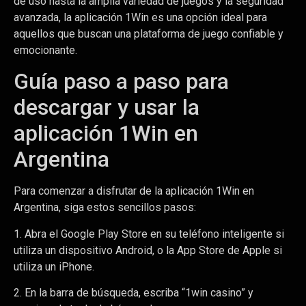
de uso hasta la amplia variedad de juegos y la seguridad
avanzada, la aplicación 1Win es una opción ideal para
aquellos que buscan una plataforma de juego confiable y
emocionante.
Guía paso a paso para
descargar y usar la
aplicación 1Win en
Argentina
Para comenzar a disfrutar de la aplicación 1Win en
Argentina, siga estos sencillos pasos:
1. Abra el Google Play Store en su teléfono inteligente si
utiliza un dispositivo Android, o la App Store de Apple si
utiliza un iPhone.
2. En la barra de búsqueda, escriba “1win casino” y