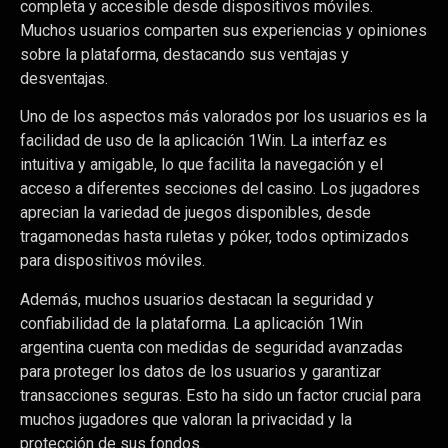
completa y accesible desde dispositivos móviles.
Muchos usuarios comparten sus experiencias y opiniones
sobre la plataforma, destacando sus ventajas y
desventajas.
Uno de los aspectos más valorados por los usuarios es la
facilidad de uso de la aplicación 1Win. La interfaz es
intuitiva y amigable, lo que facilita la navegación y el
acceso a diferentes secciones del casino. Los jugadores
aprecian la variedad de juegos disponibles, desde
tragamonedas hasta ruletas y póker, todos optimizados
para dispositivos móviles.
Además, muchos usuarios destacan la seguridad y
confiabilidad de la plataforma. La aplicación 1Win
argentina cuenta con medidas de seguridad avanzadas
para proteger los datos de los usuarios y garantizar
transacciones seguras. Esto ha sido un factor crucial para
muchos jugadores que valoran la privacidad y la
protección de sus fondos.