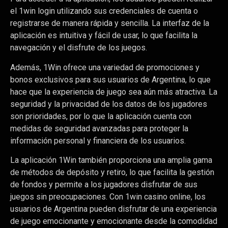
el 1win login utilizando sus credenciales de cuenta o
registrarse de manera rápida y sencilla. La interfaz de la
aplicación es intuitiva y fácil de usar, lo que facilita la
navegación y el disfrute de los juegos.
Además, 1Win ofrece una variedad de promociones y
bonos exclusivos para sus usuarios de Argentina, lo que
hace que la experiencia de juego sea aún más atractiva. La
seguridad y la privacidad de los datos de los jugadores
son prioridades, por lo que la aplicación cuenta con
medidas de seguridad avanzadas para proteger la
información personal y financiera de los usuarios.
La aplicación 1Win también proporciona una amplia gama
de métodos de depósito y retiro, lo que facilita la gestión
de fondos y permite a los jugadores disfrutar de sus
juegos sin preocupaciones. Con 1win casino online, los
usuarios de Argentina pueden disfrutar de una experiencia
de juego emocionante y emocionante desde la comodidad